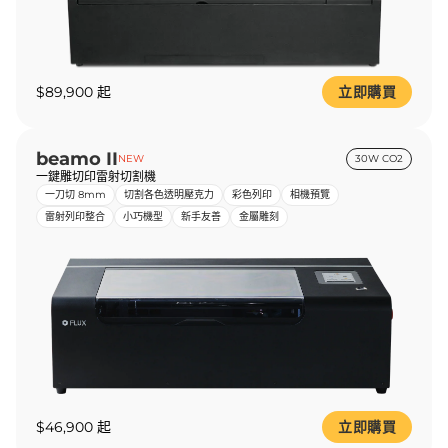
$89,900 起
立即購買
beamo II
NEW
30W CO2
一鍵雕切印雷射切割機
一刀切 8mm
切割各色透明壓克力
彩色列印
相機預覽
雷射列印整合
小巧機型
新手友善
金屬雕刻
$46,900 起
立即購買