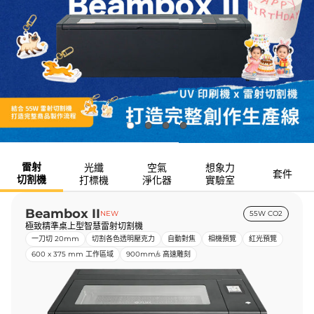
雷射
光纖
空氣
想象力
套件
切割機
打標機
淨化器
實驗室
Beambox II
NEW
55W CO2
極致精準桌上型智慧雷射切割機
一刀切 20mm
切割各色透明壓克力
自動對焦
相機預覽
紅光預覽
600 x 375 mm 工作區域
900mm/s 高速雕刻