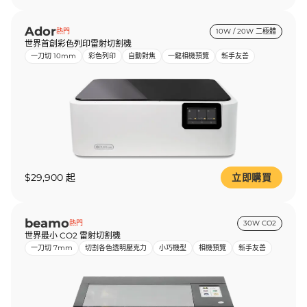
Ador
熱門
10W / 20W 二極體
世界首創彩色列印雷射切割機
一刀切 10mm
彩色列印
自動對焦
一鍵相機預覽
新手友善
$29,900 起
立即購買
beamo
熱門
30W CO2
世界最小 CO2 雷射切割機
一刀切 7mm
切割各色透明壓克力
小巧機型
相機預覽
新手友善