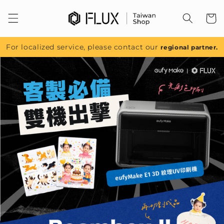
跳至內
容
For localized service, please contact our
regional partner.