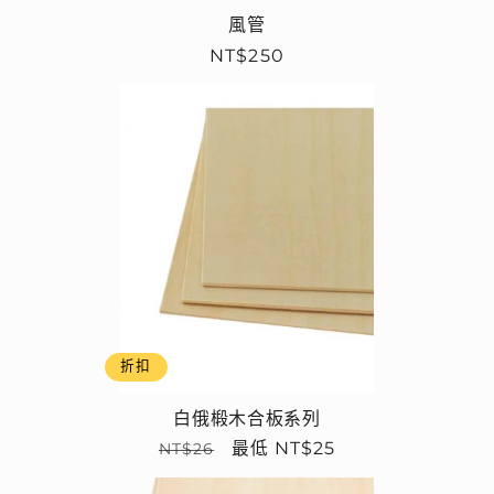
風管
定
NT$250
價
折扣
白俄椴木合板系列
定
售
最低 NT$25
NT$26
價
價