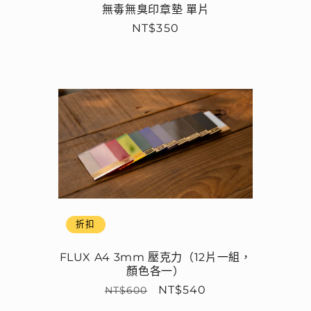
無毒無臭印章墊 單片
定
NT$350
價
折扣
FLUX A4 3mm 壓克力（12片一組，
顏色各一）
定
售
NT$540
NT$600
價
價