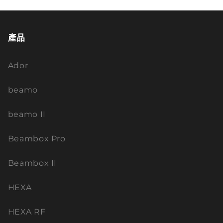
產品
Ador
beamo
beamo II
Beambox Pro
Beambox II
HEXA
HEXA RF