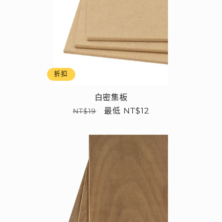
折扣
白密集板
定
售
最低 NT$12
NT$19
價
價