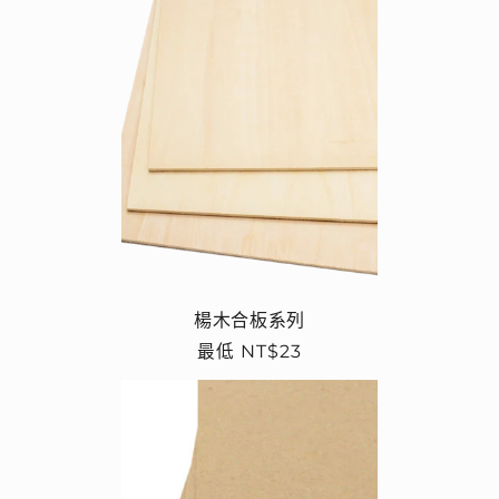
楊木合板系列
定
最低 NT$23
價