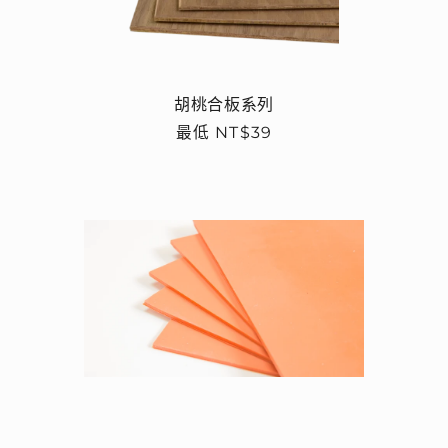
胡桃合板系列
定
最低 NT$39
價