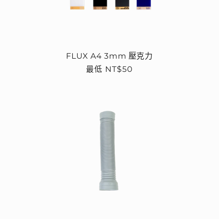
FLUX A4 3mm 壓克力
定
最低 NT$50
價