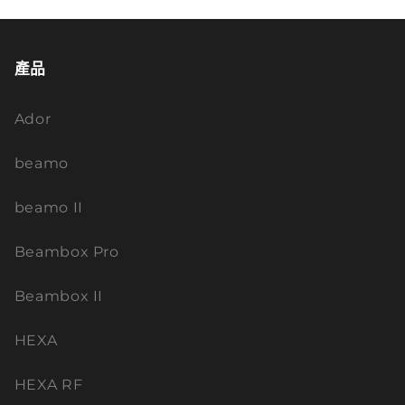
產品
Ador
beamo
beamo II
Beambox Pro
Beambox II
HEXA
HEXA RF