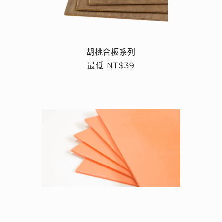
胡桃合板系列
定
最低 NT$39
價