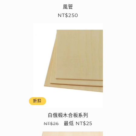
風管
定
NT$250
價
折扣
白俄椴木合板系列
定
售
最低 NT$25
NT$26
價
價