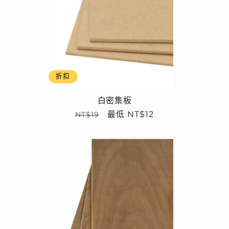
折扣
白密集板
定
售
最低 NT$12
NT$19
價
價