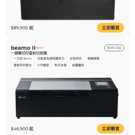
$89,900 起
立即購買
beamo II
NEW
30W CO2
一鍵雕切印雷射切割機
一刀切 8mm
切割各色透明壓克力
彩色列印
相機預覽
雷射列印整合
小巧機型
新手友善
金屬雕刻
$46,900 起
立即購買