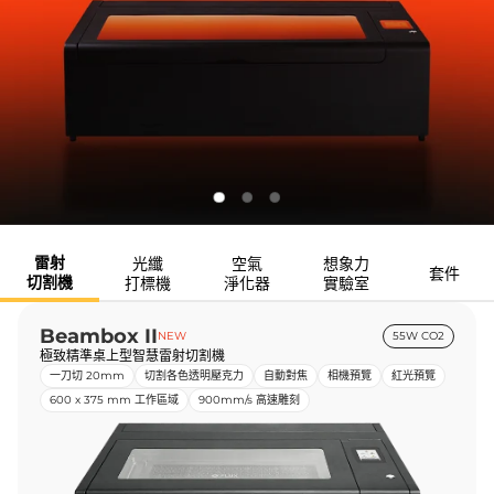
雷射
光纖
空氣
想象力
套件
切割機
打標機
淨化器
實驗室
Beambox II
NEW
55W CO2
極致精準桌上型智慧雷射切割機
一刀切 20mm
切割各色透明壓克力
自動對焦
相機預覽
紅光預覽
600 x 375 mm 工作區域
900mm/s 高速雕刻