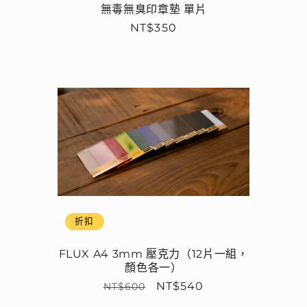
無毒無臭印章墊 單片
定
NT$350
價
折扣
FLUX A4 3mm 壓克力（12片一組，
顏色各一）
定
售
NT$540
NT$600
價
價