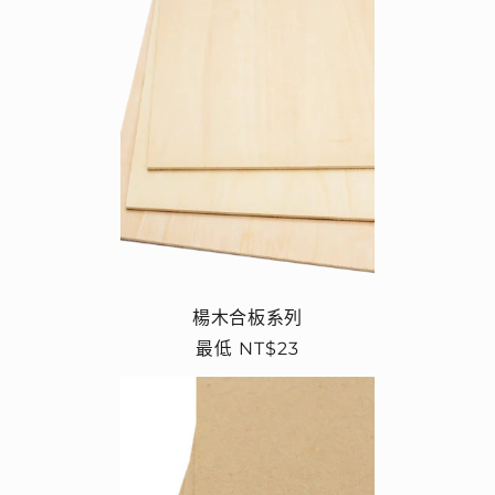
楊木合板系列
定
最低 NT$23
價