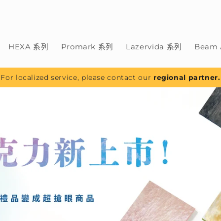
HEXA 系列
Promark 系列
Lazervida 系列
Beam 
For localized service, please contact our
regional partner.