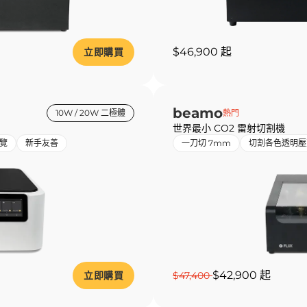
$46,900 起
立即購買
beamo
10W / 20W 二極體
熱門
世界最小 CO2 雷射切割機
覽
新手友善
一刀切 7mm
切割各色透明壓
$42,900 起
立即購買
$47,400