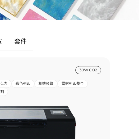
室
套件
30W CO2
克力
彩色列印
相機預覽
雷射列印整合
雕刻