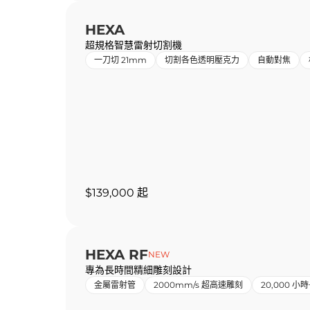
HEXA
超規格智慧雷射切割機
一刀切 21mm
切割各色透明壓克力
自動對焦
$139,000 起
HEXA RF
NEW
專為長時間精細雕刻設計
金屬雷射管
2000mm/s 超高速雕刻
20,000 