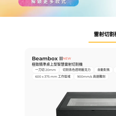
雷射
切割
Beambox II
NEW
極致精準桌上型智慧雷射切割機
一刀切 20mm
切割各色透明壓克力
自動對焦
600 x 375 mm 工作區域
900mm/s 高速雕刻