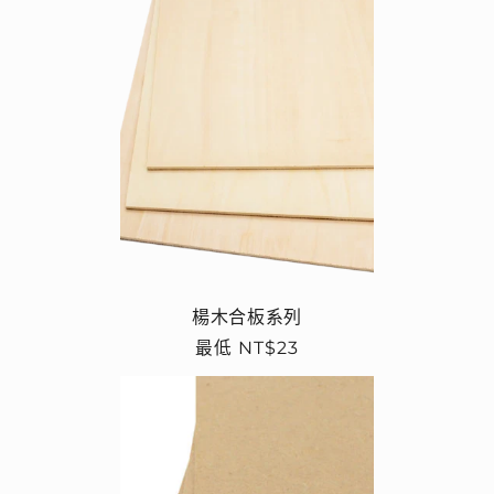
楊木合板系列
定
最低 NT$23
價