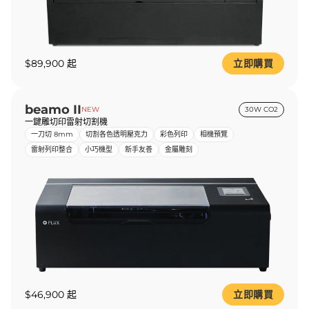
$89,900 起
立即購買
beamo II
NEW
30W CO2
一鍵雕切印雷射切割機
一刀切 8mm
切割各色透明壓克力
彩色列印
相機預覽
雷射列印整合
小巧機型
新手友善
金屬雕刻
$46,900 起
立即購買