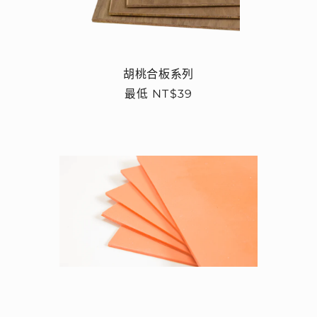
胡桃合板系列
定
最低 NT$39
價