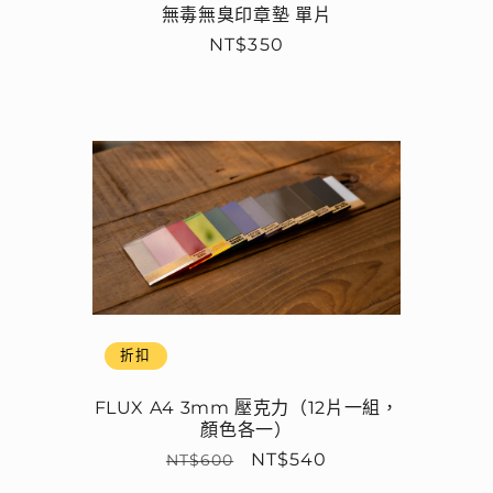
無毒無臭印章墊 單片
定
NT$350
價
折扣
FLUX A4 3mm 壓克力（12片一組，
顏色各一）
定
售
NT$540
NT$600
價
價