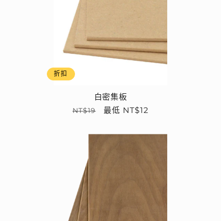
折扣
白密集板
定
售
最低 NT$12
NT$19
價
價