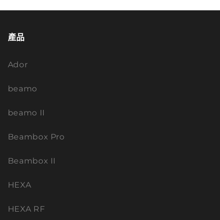
產品
Ador
beamo
beamo II
Beambox Pro
Beambox II
HEXA
HEXA RF