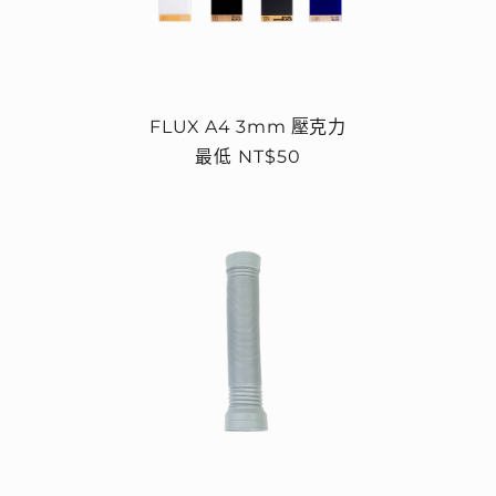
FLUX A4 3mm 壓克力
定
最低 NT$50
價