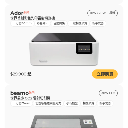
Ador
熱門
10W / 20W 二極體
世界首創彩色列印雷射切割機
一刀切 10mm
彩色列印
自動對焦
一鍵相機預覽
新手友善
$29,900 起
立即購買
beamo
熱門
30W CO2
世界最小 CO2 雷射切割機
一刀切 7mm
切割各色透明壓克力
小巧機型
相機預覽
新手友善