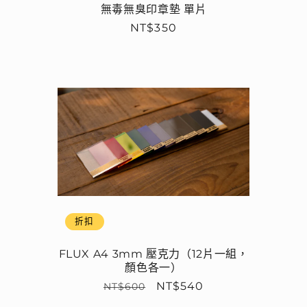
無毒無臭印章墊 單片
定
NT$350
價
折扣
FLUX A4 3mm 壓克力（12片一組，
顏色各一）
定
售
NT$540
NT$600
價
價