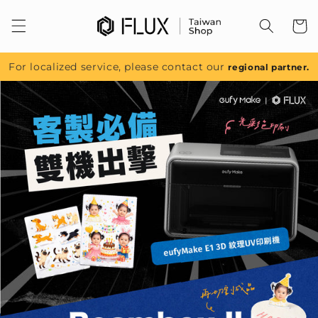
跳至內
容
For localized service, please contact our
regional partner.