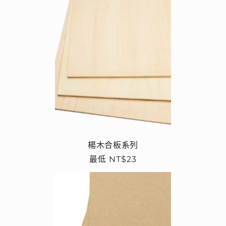
楊木合板系列
定
最低 NT$23
價