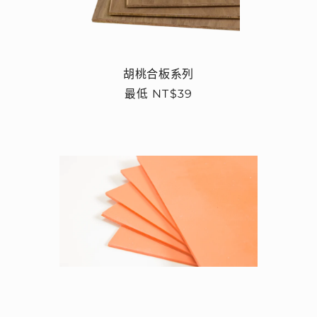
胡桃合板系列
定
最低 NT$39
價