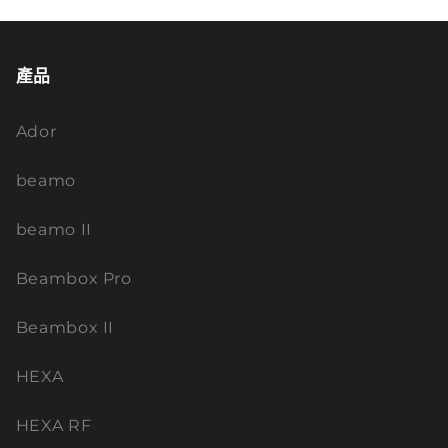
產品
Ador
beamo
beamo II
Beambox Pro
Beambox II
HEXA
HEXA RF