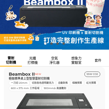
雷射
光纖
空氣
想象力
套件
切割機
打標機
淨化器
實驗室
Beambox II
NEW
55W CO2
極致精準桌上型智慧雷射切割機
一刀切 20mm
切割各色透明壓克力
自動對焦
相機預覽
紅光預覽
600 x 375 mm 工作區域
900mm/s 高速雕刻