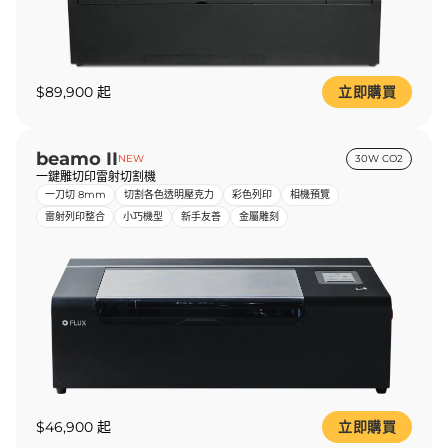
$89,900 起
立即購買
beamo II
NEW
30W CO2
一鍵雕切印雷射切割機
一刀切 8mm
切割各色透明壓克力
彩色列印
相機預覽
雷射列印整合
小巧機型
新手友善
金屬雕刻
$46,900 起
立即購買