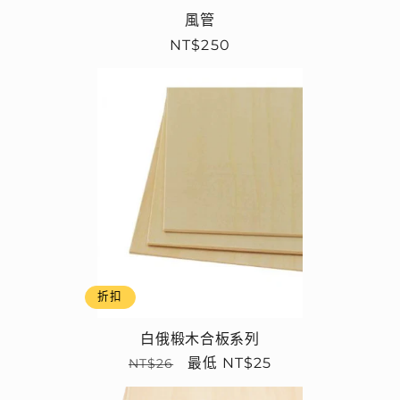
風管
定
NT$250
價
折扣
白俄椴木合板系列
定
售
最低 NT$25
NT$26
價
價