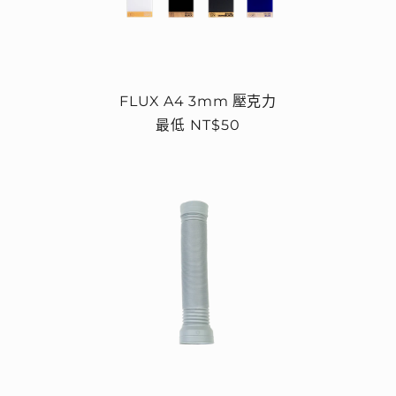
FLUX A4 3mm 壓克力
定
最低 NT$50
價