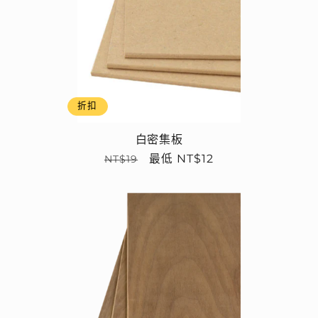
折扣
白密集板
定
售
最低 NT$12
NT$19
價
價