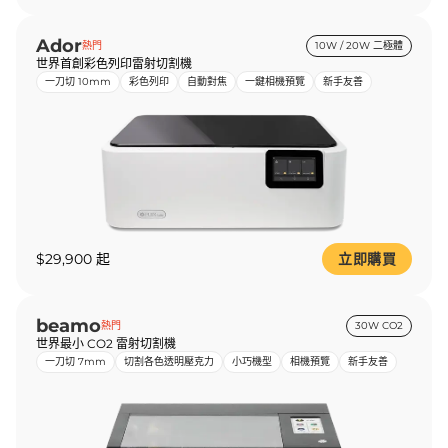
Ador
熱門
10W / 20W 二極體
世界首創彩色列印雷射切割機
一刀切 10mm
彩色列印
自動對焦
一鍵相機預覽
新手友善
$29,900 起
立即購買
beamo
熱門
30W CO2
世界最小 CO2 雷射切割機
一刀切 7mm
切割各色透明壓克力
小巧機型
相機預覽
新手友善