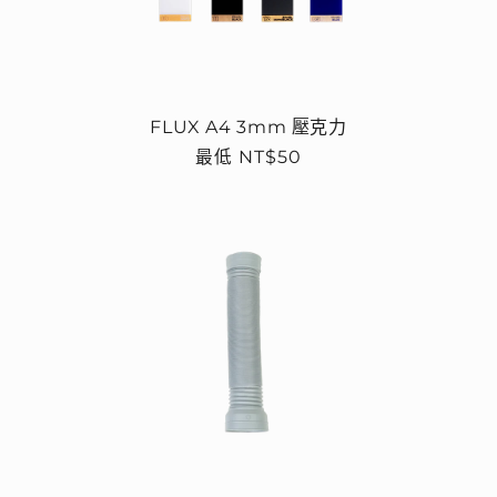
FLUX A4 3mm 壓克力
定
最低 NT$50
價