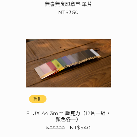
無毒無臭印章墊 單片
定
NT$350
價
折扣
FLUX A4 3mm 壓克力（12片一組，
顏色各一）
定
售
NT$540
NT$600
價
價