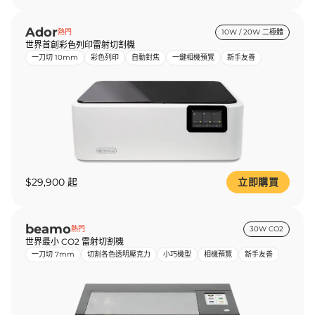
Ador
熱門
10W / 20W 二極體
世界首創彩色列印雷射切割機
一刀切 10mm
彩色列印
自動對焦
一鍵相機預覽
新手友善
$29,900 起
立即購買
beamo
熱門
30W CO2
世界最小 CO2 雷射切割機
一刀切 7mm
切割各色透明壓克力
小巧機型
相機預覽
新手友善