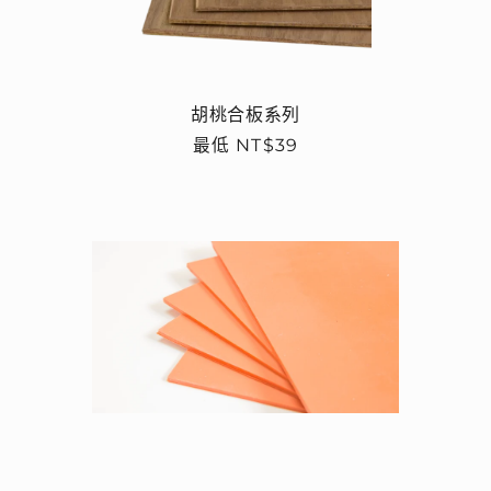
胡桃合板系列
定
最低 NT$39
價