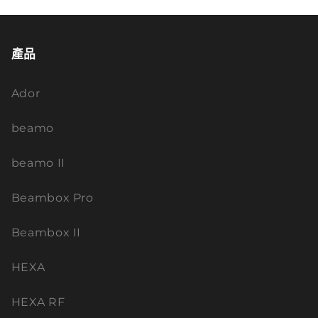
產品
Ador
beamo
beamo II
Beambox Pro
Beambox II
HEXA
HEXA RF