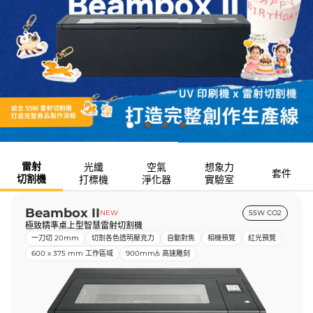
雷射
光纖
空氣
想象力
套件
切割機
打標機
淨化器
實驗室
Beambox II
NEW
55W CO2
極致精準桌上型智慧雷射切割機
一刀切 20mm
切割各色透明壓克力
自動對焦
相機預覽
紅光預覽
600 x 375 mm 工作區域
900mm/s 高速雕刻