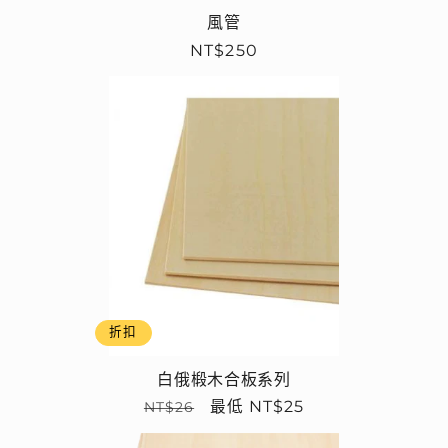
風管
定
NT$250
價
折扣
白俄椴木合板系列
定
售
最低 NT$25
NT$26
價
價