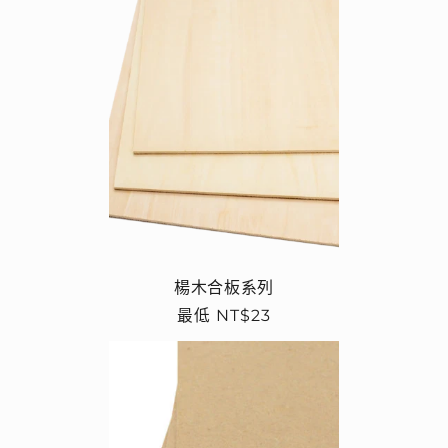
楊木合板系列
定
最低 NT$23
價