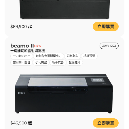
$89,900 起
立即購買
beamo II
NEW
30W CO2
一鍵雕切印雷射切割機
一刀切 8mm
切割各色透明壓克力
彩色列印
相機預覽
雷射列印整合
小巧機型
新手友善
金屬雕刻
$46,900 起
立即購買