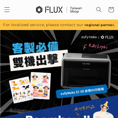
跳至內
容
For localized service, please contact our
regional partner.