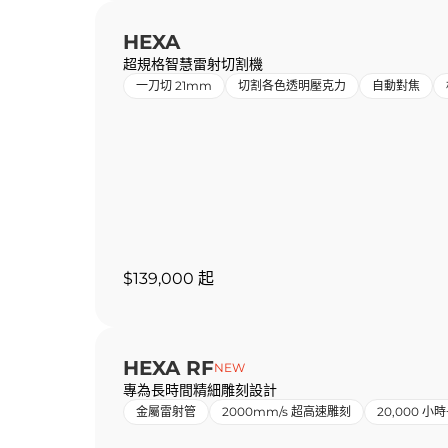
HEXA
超規格智慧雷射切割機
一刀切 21mm
切割各色透明壓克力
自動對焦
$139,000 起
HEXA RF
NEW
專為長時間精細雕刻設計
金屬雷射管
2000mm/s 超高速雕刻
20,000 