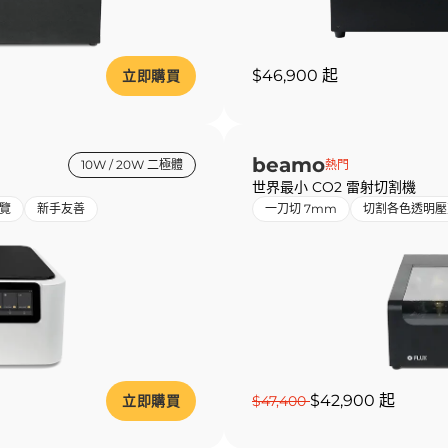
$46,900 起
立即購買
beamo
10W / 20W 二極體
熱門
世界最小 CO2 雷射切割機
覽
新手友善
一刀切 7mm
切割各色透明壓
$42,900 起
立即購買
$47,400