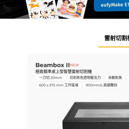
雷射
切割
Beambox II
NEW
極致精準桌上型智慧雷射切割機
一刀切 20mm
切割各色透明壓克力
自動對焦
600 x 375 mm 工作區域
900mm/s 高速雕刻