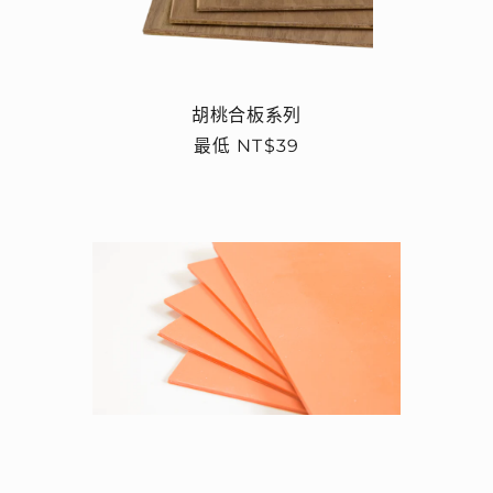
胡桃合板系列
定
最低 NT$39
價