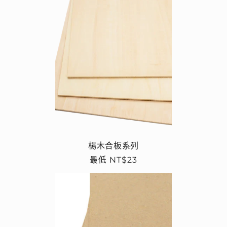
楊木合板系列
定
最低 NT$23
價