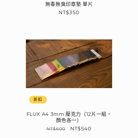
無毒無臭印章墊 單片
定
NT$350
價
折扣
FLUX A4 3mm 壓克力（12片一組，
顏色各一）
定
售
NT$540
NT$600
價
價