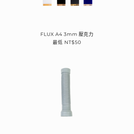
FLUX A4 3mm 壓克力
定
最低 NT$50
價