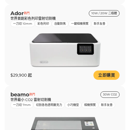
Ador
熱門
10W / 20W 二極體
世界首創彩色列印雷射切割機
一刀切 10mm
彩色列印
自動對焦
一鍵相機預覽
新手友善
$29,900 起
立即購買
beamo
熱門
30W CO2
世界最小 CO2 雷射切割機
一刀切 7mm
切割各色透明壓克力
小巧機型
相機預覽
新手友善