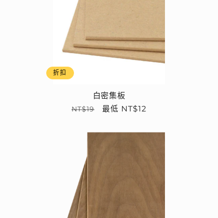
折扣
白密集板
定
售
最低 NT$12
NT$19
價
價