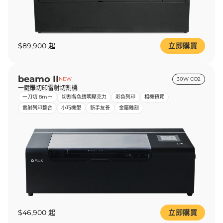
$89,900 起
立即購買
beamo II
NEW
30W CO2
一鍵雕切印雷射切割機
一刀切 8mm
切割各色透明壓克力
彩色列印
相機預覽
雷射列印整合
小巧機型
新手友善
金屬雕刻
$46,900 起
立即購買