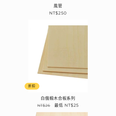
風管
定
NT$250
價
折扣
白俄椴木合板系列
定
售
最低 NT$25
NT$26
價
價