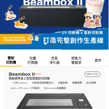
雷射
光纖
空氣
想象力
套件
切割機
打標機
淨化器
實驗室
Beambox II
NEW
55W CO2
極致精準桌上型智慧雷射切割機
一刀切 20mm
切割各色透明壓克力
自動對焦
相機預覽
紅光預覽
600 x 375 mm 工作區域
900mm/s 高速雕刻