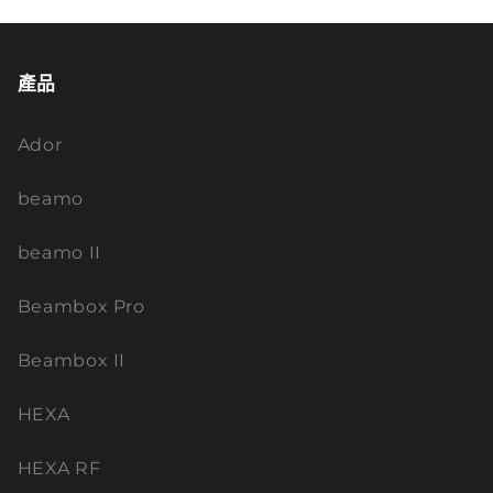
產品
Ador
beamo
beamo II
Beambox Pro
Beambox II
HEXA
HEXA RF