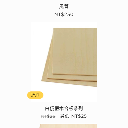
風管
定
NT$250
價
折扣
白俄椴木合板系列
定
售
最低 NT$25
NT$26
價
價