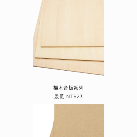
楊木合板系列
定
最低 NT$23
價