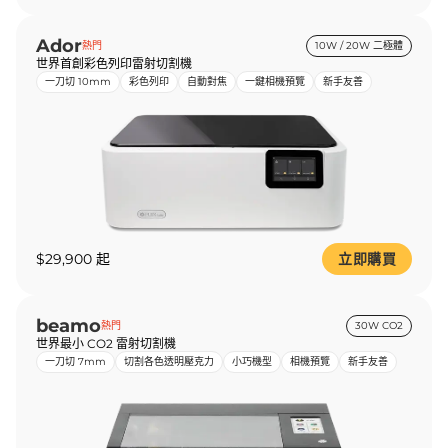
Ador
熱門
10W / 20W 二極體
世界首創彩色列印雷射切割機
一刀切 10mm
彩色列印
自動對焦
一鍵相機預覽
新手友善
$29,900 起
立即購買
beamo
熱門
30W CO2
世界最小 CO2 雷射切割機
一刀切 7mm
切割各色透明壓克力
小巧機型
相機預覽
新手友善