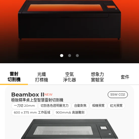
雷射
光纖
空氣
想象力
套件
切割機
打標機
淨化器
實驗室
Beambox II
NEW
55W CO2
極致精準桌上型智慧雷射切割機
一刀切 20mm
切割各色透明壓克力
自動對焦
相機預覽
紅光預覽
600 x 375 mm 工作區域
900mm/s 高速雕刻