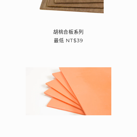
胡桃合板系列
定
最低 NT$39
價