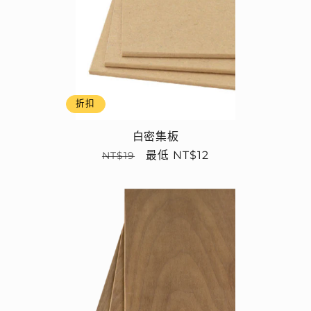
折扣
白密集板
定
售
最低 NT$12
NT$19
價
價