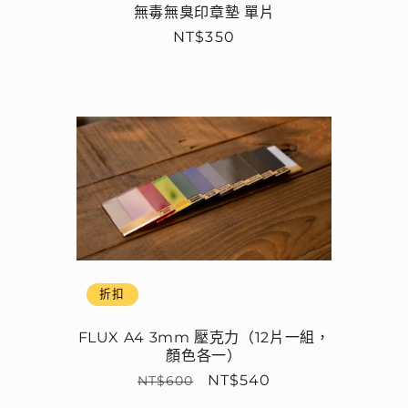
無毒無臭印章墊 單片
定
NT$350
價
折扣
FLUX A4 3mm 壓克力（12片一組，
顏色各一）
定
售
NT$540
NT$600
價
價