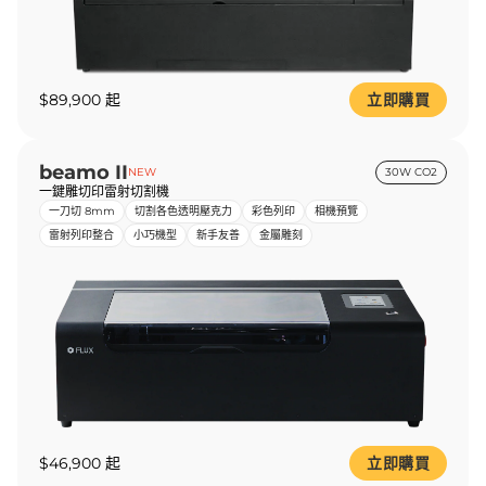
$89,900 起
立即購買
beamo II
NEW
30W CO2
一鍵雕切印雷射切割機
一刀切 8mm
切割各色透明壓克力
彩色列印
相機預覽
雷射列印整合
小巧機型
新手友善
金屬雕刻
$46,900 起
立即購買