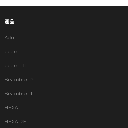
產品
Ador
beamo
beamo II
Beambox Pro
Beambox II
HEXA
HEXA RF