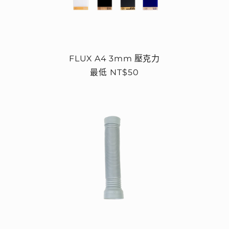
FLUX A4 3mm 壓克力
定
最低 NT$50
價