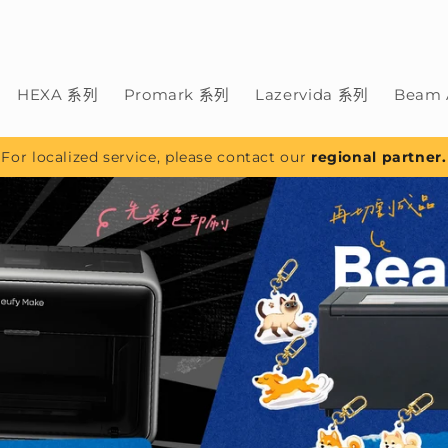
HEXA 系列
Promark 系列
Lazervida 系列
Beam 
For localized service, please contact our
regional partner.