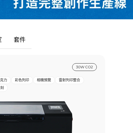
室
套件
30W CO2
克力
彩色列印
相機預覽
雷射列印整合
雕刻