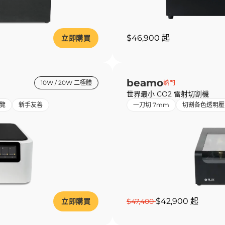
$46,900 起
立即購買
beamo
10W / 20W 二極體
熱門
世界最小 CO2 雷射切割機
覽
新手友善
一刀切 7mm
切割各色透明壓
$42,900 起
立即購買
$47,400