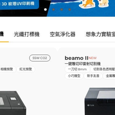
機
光纖
打標機
空氣
淨化器
想象力
實驗
beamo II
55W CO2
NEW
一鍵雕切印雷射切割機
相機預覽
紅光預覽
一刀切 8mm
切割各色透明壓
小巧機型
新手友善
金屬