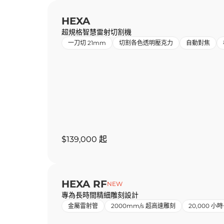
HEXA
超規格智慧雷射切割機
一刀切 21mm
切割各色透明壓克力
自動對焦
$139,000 起
HEXA RF
NEW
專為長時間精細雕刻設計
金屬雷射管
2000mm/s 超高速雕刻
20,000 