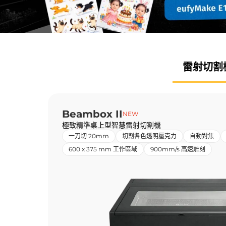
雷射
切割
Beambox II
NEW
極致精準桌上型智慧雷射切割機
一刀切 20mm
切割各色透明壓克力
自動對焦
600 x 375 mm 工作區域
900mm/s 高速雕刻