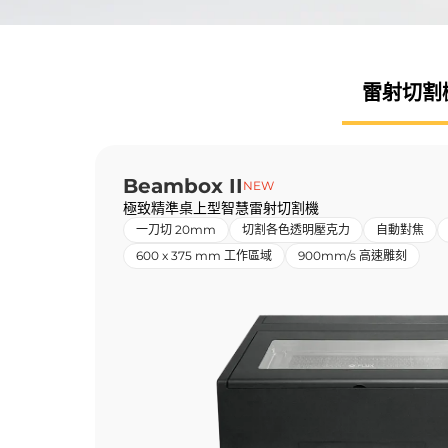
雷射
切割
Beambox II
NEW
極致精準桌上型智慧雷射切割機
一刀切 20mm
切割各色透明壓克力
自動對焦
600 x 375 mm 工作區域
900mm/s 高速雕刻