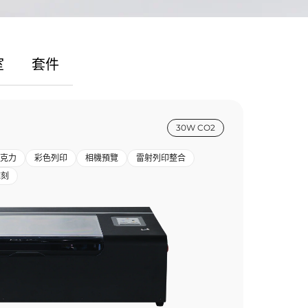
室
套件
30W CO2
克力
彩色列印
相機預覽
雷射列印整合
雕刻