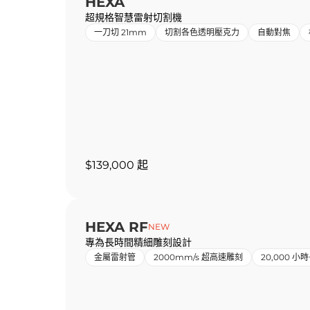
HEXA
超規格智慧雷射切割機
一刀切 21mm
切割各色透明壓克力
自動對焦
$139,000 起
HEXA RF
NEW
專為長時間精細雕刻設計
金屬雷射管
2000mm/s 超高速雕刻
20,000 