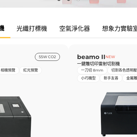
機
光纖
打標機
空氣
淨化器
想象力
實驗
beamo II
55W CO2
NEW
一鍵雕切印雷射切割機
相機預覽
紅光預覽
一刀切 8mm
切割各色透明壓
小巧機型
新手友善
金屬