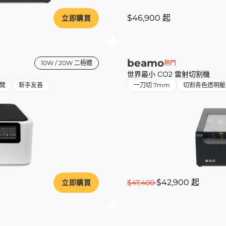
$46,900 起
立即購買
beamo
10W / 20W 二極體
熱門
世界最小 CO2 雷射切割機
覽
新手友善
一刀切 7mm
切割各色透明壓
$42,900 起
立即購買
$47,400