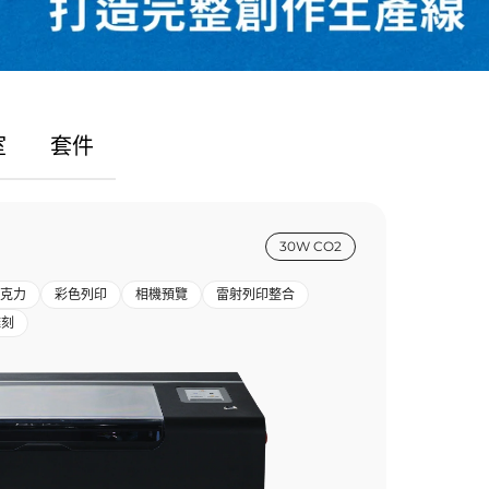
室
套件
30W CO2
克力
彩色列印
相機預覽
雷射列印整合
雕刻