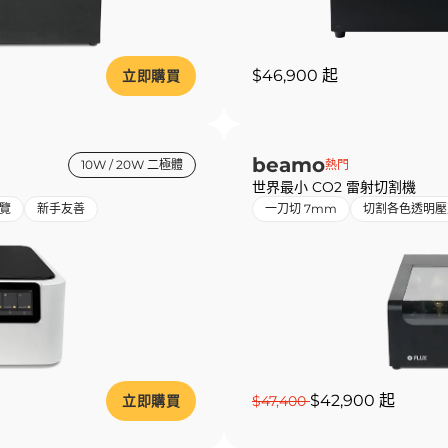
$46,900 起
立即購買
beamo
10W / 20W 二極體
熱門
世界最小 CO2 雷射切割機
覽
新手友善
一刀切 7mm
切割各色透明壓
$42,900 起
立即購買
$47,400