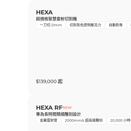
HEXA
超規格智慧雷射切割機
一刀切 21mm
切割各色透明壓克力
自動對焦
$139,000 起
HEXA RF
NEW
專為長時間精細雕刻設計
金屬雷射管
2000mm/s 超高速雕刻
20,000 