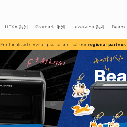
HEXA 系列
Promark 系列
Lazervida 系列
Beam 
For localized service, please contact our
regional partner.