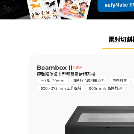
雷射
切割
Beambox II
NEW
極致精準桌上型智慧雷射切割機
一刀切 20mm
切割各色透明壓克力
自動對焦
600 x 375 mm 工作區域
900mm/s 高速雕刻