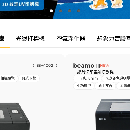
機
光纖
打標機
空氣
淨化器
想象力
實驗
beamo II
55W CO2
NEW
一鍵雕切印雷射切割機
相機預覽
紅光預覽
一刀切 8mm
切割各色透明壓
小巧機型
新手友善
金屬