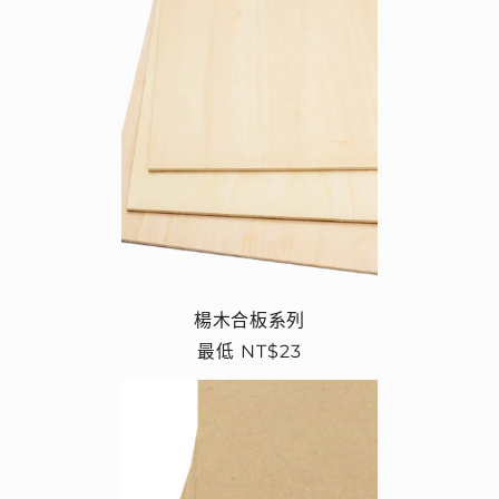
楊木合板系列
定
最低 NT$23
價