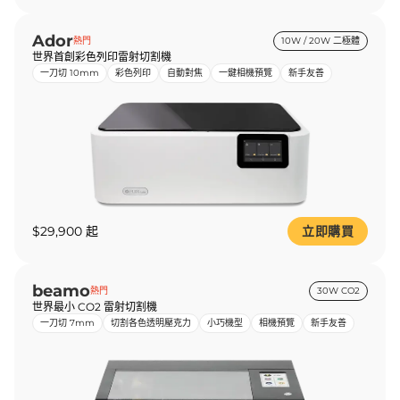
Ador
熱門
10W / 20W 二極體
世界首創彩色列印雷射切割機
一刀切 10mm
彩色列印
自動對焦
一鍵相機預覽
新手友善
$29,900 起
立即購買
beamo
熱門
30W CO2
世界最小 CO2 雷射切割機
一刀切 7mm
切割各色透明壓克力
小巧機型
相機預覽
新手友善