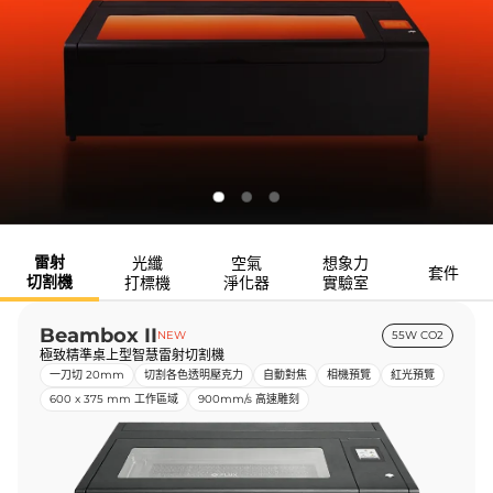
雷射
光纖
空氣
想象力
套件
切割機
打標機
淨化器
實驗室
Beambox II
NEW
55W CO2
極致精準桌上型智慧雷射切割機
一刀切 20mm
切割各色透明壓克力
自動對焦
相機預覽
紅光預覽
600 x 375 mm 工作區域
900mm/s 高速雕刻