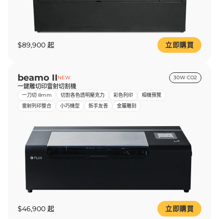
$89,900 起
立即購買
beamo II
NEW
30W CO2
一鍵雕切印雷射切割機
一刀切 8mm
切割各色透明壓克力
彩色列印
相機預覽
雷射列印整合
小巧機型
新手友善
金屬雕刻
$46,900 起
立即購買