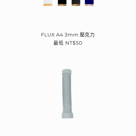
FLUX A4 3mm 壓克力
定
最低 NT$50
價