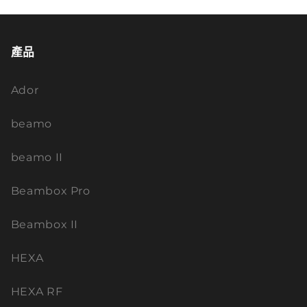
產品
Ador
beamo
beamo II
Beambox Pro
Beambox II
HEXA
HEXA RF