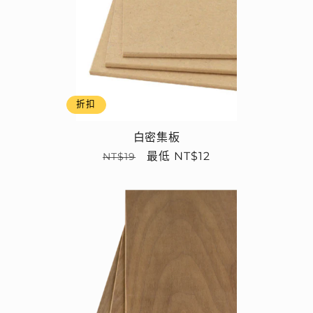
折扣
白密集板
定
售
最低 NT$12
NT$19
價
價