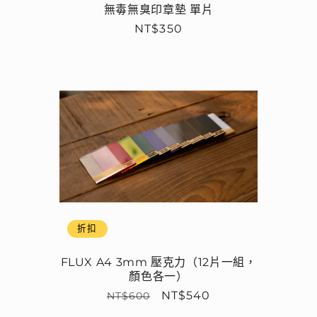
無毒無臭印章墊 單片
定
NT$350
價
折扣
FLUX A4 3mm 壓克力（12片一組，
顏色各一）
定
售
NT$540
NT$600
價
價