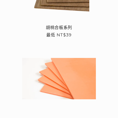
胡桃合板系列
定
最低 NT$39
價