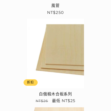
風管
定
NT$250
價
折扣
白俄椴木合板系列
定
售
最低 NT$25
NT$26
價
價