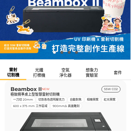
雷射
光纖
空氣
想象力
套件
切割機
打標機
淨化器
實驗室
Beambox II
NEW
55W CO2
極致精準桌上型智慧雷射切割機
一刀切 20mm
切割各色透明壓克力
自動對焦
相機預覽
紅光預覽
600 x 375 mm 工作區域
900mm/s 高速雕刻