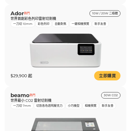
Ador
熱門
10W / 20W 二極體
世界首創彩色列印雷射切割機
一刀切 10mm
彩色列印
自動對焦
一鍵相機預覽
新手友善
$29,900 起
立即購買
beamo
熱門
30W CO2
世界最小 CO2 雷射切割機
一刀切 7mm
切割各色透明壓克力
小巧機型
相機預覽
新手友善