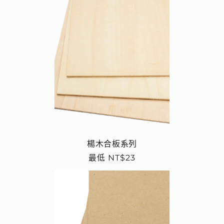
楊木合板系列
定
最低 NT$23
價