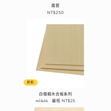
風管
定
NT$250
價
折扣
白俄椴木合板系列
定
售
最低 NT$25
NT$26
價
價