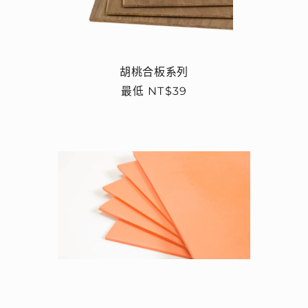
胡桃合板系列
定
最低 NT$39
價