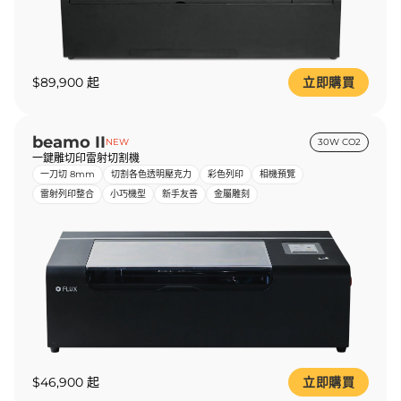
$89,900 起
立即購買
beamo II
NEW
30W CO2
一鍵雕切印雷射切割機
一刀切 8mm
切割各色透明壓克力
彩色列印
相機預覽
雷射列印整合
小巧機型
新手友善
金屬雕刻
$46,900 起
立即購買