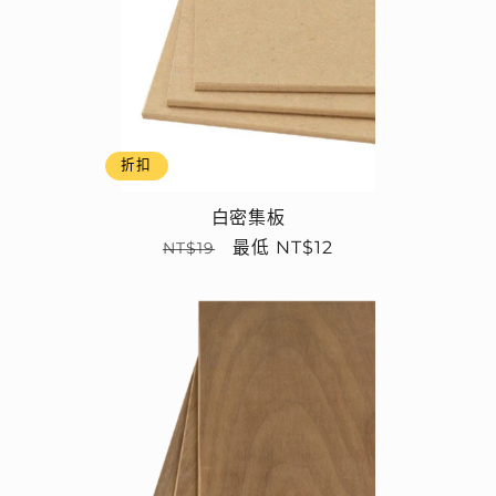
折扣
白密集板
定
售
最低 NT$12
NT$19
價
價