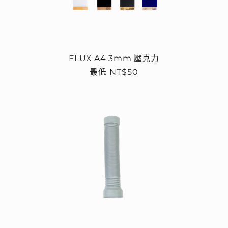
FLUX A4 3mm 壓克力
定
最低 NT$50
價