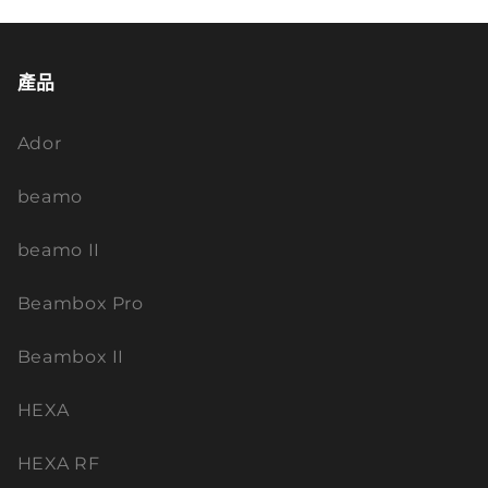
產品
Ador
beamo
beamo II
Beambox Pro
Beambox II
HEXA
HEXA RF