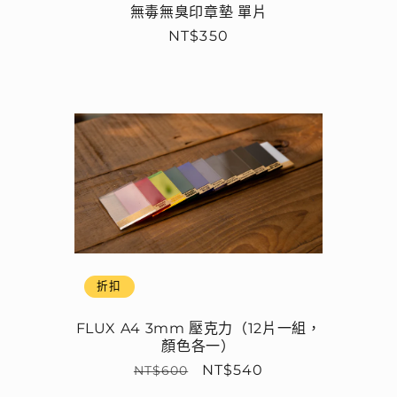
無毒無臭印章墊 單片
定
NT$350
價
折扣
FLUX A4 3mm 壓克力（12片一組，
顏色各一）
定
售
NT$540
NT$600
價
價