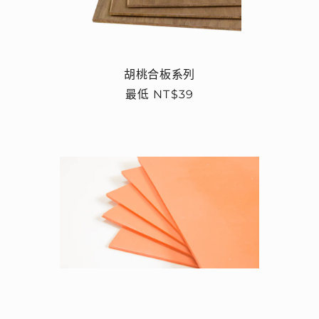
胡桃合板系列
定
最低 NT$39
價