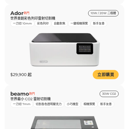
Ador
熱門
10W / 20W 二極體
世界首創彩色列印雷射切割機
一刀切 10mm
彩色列印
自動對焦
一鍵相機預覽
新手友善
$29,900 起
立即購買
beamo
熱門
30W CO2
世界最小 CO2 雷射切割機
一刀切 7mm
切割各色透明壓克力
小巧機型
相機預覽
新手友善