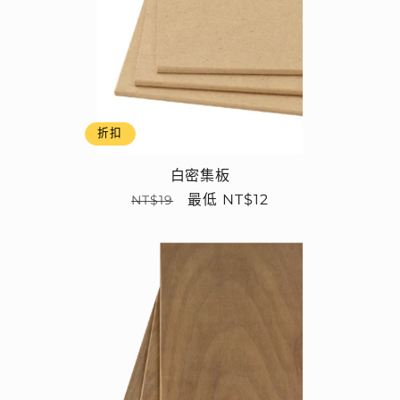
折扣
白密集板
定
售
最低 NT$12
NT$19
價
價