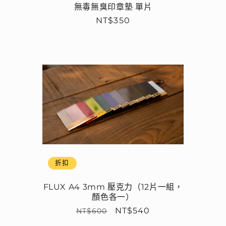
無毒無臭印章墊 單片
定
NT$350
價
折扣
FLUX A4 3mm 壓克力（12片一組，
顏色各一）
定
售
NT$540
NT$600
價
價