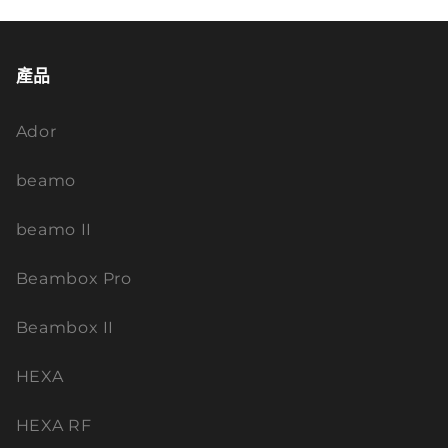
產品
Ador
beamo
beamo II
Beambox Pro
Beambox II
HEXA
HEXA RF