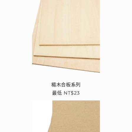
楊木合板系列
定
最低 NT$23
價