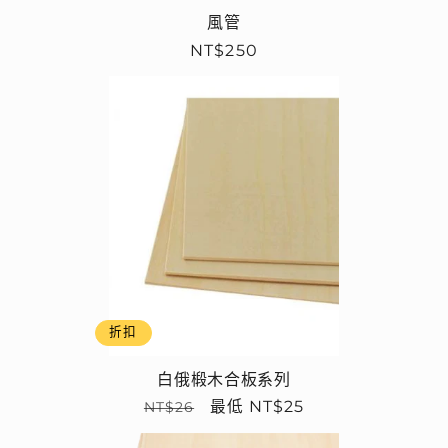
風管
定
NT$250
價
折扣
白俄椴木合板系列
定
售
最低 NT$25
NT$26
價
價