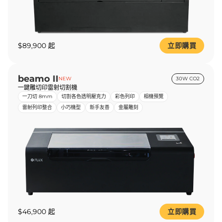
$89,900 起
立即購買
beamo II
NEW
30W CO2
一鍵雕切印雷射切割機
一刀切 8mm
切割各色透明壓克力
彩色列印
相機預覽
雷射列印整合
小巧機型
新手友善
金屬雕刻
$46,900 起
立即購買