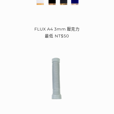
FLUX A4 3mm 壓克力
定
最低 NT$50
價