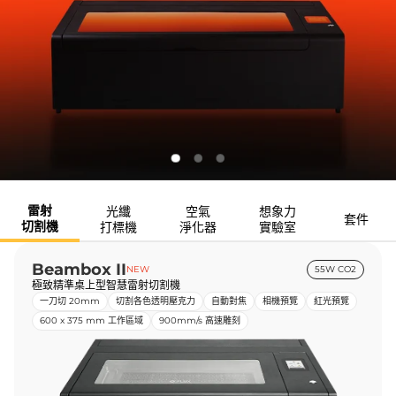
雷射
光纖
空氣
想象力
套件
切割機
打標機
淨化器
實驗室
Beambox II
NEW
55W CO2
極致精準桌上型智慧雷射切割機
一刀切 20mm
切割各色透明壓克力
自動對焦
相機預覽
紅光預覽
600 x 375 mm 工作區域
900mm/s 高速雕刻