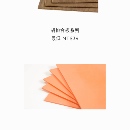
胡桃合板系列
定
最低 NT$39
價