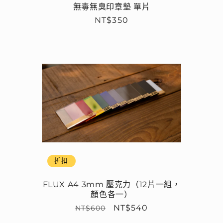
無毒無臭印章墊 單片
定
NT$350
價
折扣
FLUX A4 3mm 壓克力（12片一組，
顏色各一）
定
售
NT$540
NT$600
價
價