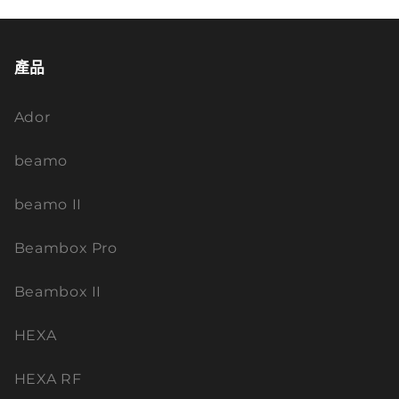
產品
Ador
beamo
beamo II
Beambox Pro
Beambox II
HEXA
HEXA RF