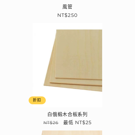
風管
定
NT$250
價
折扣
白俄椴木合板系列
定
售
最低 NT$25
NT$26
價
價