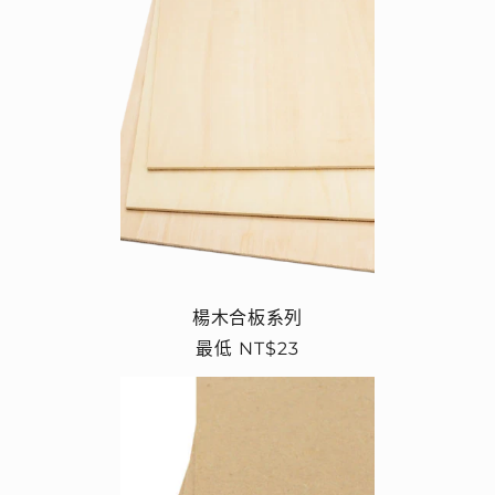
楊木合板系列
定
最低 NT$23
價