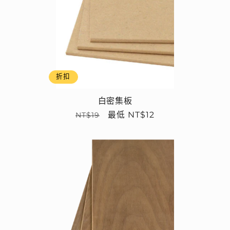
折扣
白密集板
定
售
最低 NT$12
NT$19
價
價