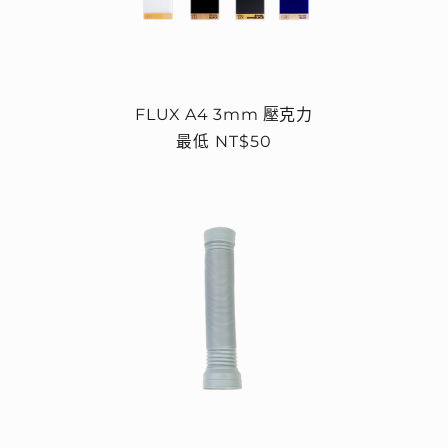
FLUX A4 3mm 壓克力
定
最低 NT$50
價