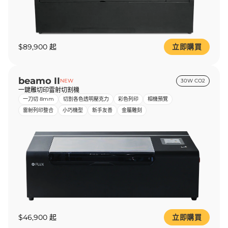
$89,900 起
立即購買
beamo II
NEW
30W CO2
一鍵雕切印雷射切割機
一刀切 8mm
切割各色透明壓克力
彩色列印
相機預覽
雷射列印整合
小巧機型
新手友善
金屬雕刻
$46,900 起
立即購買