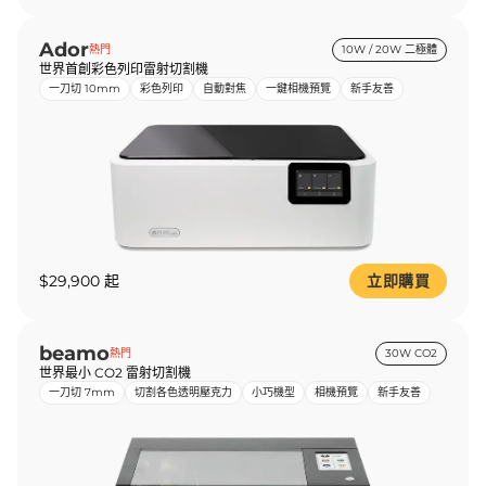
Ador
熱門
10W / 20W 二極體
世界首創彩色列印雷射切割機
一刀切 10mm
彩色列印
自動對焦
一鍵相機預覽
新手友善
$29,900 起
立即購買
beamo
熱門
30W CO2
世界最小 CO2 雷射切割機
一刀切 7mm
切割各色透明壓克力
小巧機型
相機預覽
新手友善