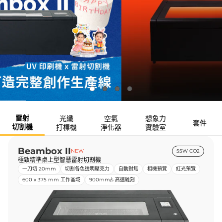
雷射
光纖
空氣
想象力
套件
切割機
打標機
淨化器
實驗室
Beambox II
NEW
55W CO2
極致精準桌上型智慧雷射切割機
一刀切 20mm
切割各色透明壓克力
自動對焦
相機預覽
紅光預覽
600 x 375 mm 工作區域
900mm/s 高速雕刻