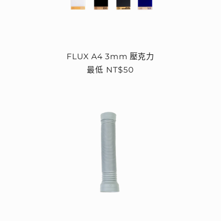
FLUX A4 3mm 壓克力
定
最低 NT$50
價