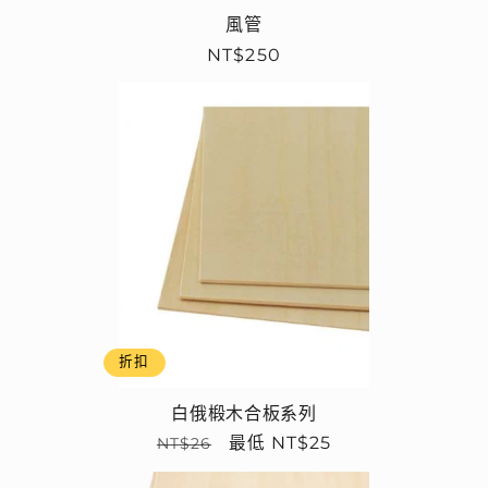
風管
定
NT$250
價
折扣
白俄椴木合板系列
定
售
最低 NT$25
NT$26
價
價