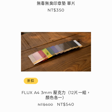
無毒無臭印章墊 單片
定
NT$350
價
折扣
FLUX A4 3mm 壓克力（12片一組，
顏色各一）
定
售
NT$540
NT$600
價
價