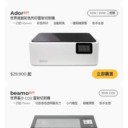
Ador
熱門
10W / 20W 二極體
世界首創彩色列印雷射切割機
一刀切 10mm
彩色列印
自動對焦
一鍵相機預覽
新手友善
$29,900 起
立即購買
beamo
熱門
30W CO2
世界最小 CO2 雷射切割機
一刀切 7mm
切割各色透明壓克力
小巧機型
相機預覽
新手友善