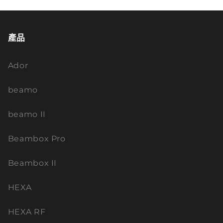
產品
Ador
beamo
beamo II
Beambox Pro
Beambox II
HEXA
HEXA RF