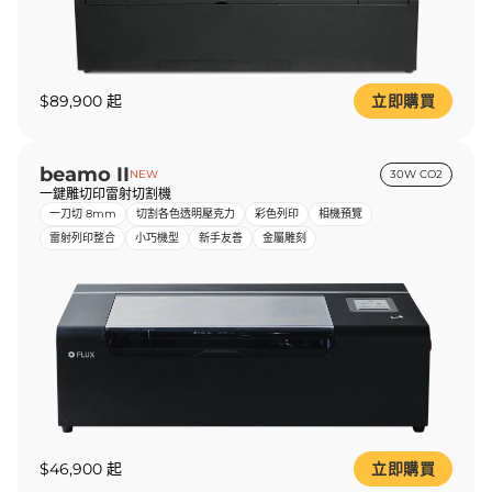
$89,900 起
立即購買
beamo II
NEW
30W CO2
一鍵雕切印雷射切割機
一刀切 8mm
切割各色透明壓克力
彩色列印
相機預覽
雷射列印整合
小巧機型
新手友善
金屬雕刻
$46,900 起
立即購買