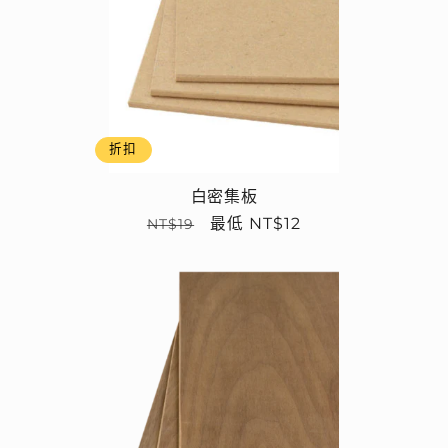
折扣
白密集板
定
售
最低 NT$12
NT$19
價
價