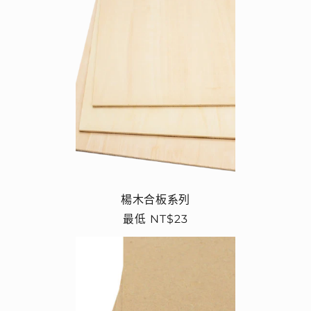
楊木合板系列
定
最低 NT$23
價