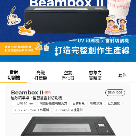
雷射
光纖
空氣
想象力
套件
切割機
打標機
淨化器
實驗室
Beambox II
NEW
55W CO2
極致精準桌上型智慧雷射切割機
一刀切 20mm
切割各色透明壓克力
自動對焦
相機預覽
紅光預覽
600 x 375 mm 工作區域
900mm/s 高速雕刻