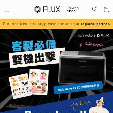
跳至內
容
For localized service, please contact our
regional partner.