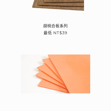
胡桃合板系列
定
最低 NT$39
價