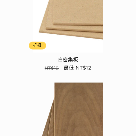
折扣
白密集板
定
售
最低 NT$12
NT$19
價
價