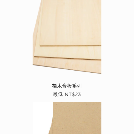
楊木合板系列
定
最低 NT$23
價