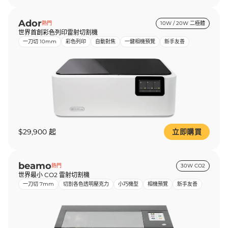
Ador
熱門
10W / 20W 二極體
世界首創彩色列印雷射切割機
一刀切 10mm
彩色列印
自動對焦
一鍵相機預覽
新手友善
$29,900 起
立即購買
beamo
熱門
30W CO2
世界最小 CO2 雷射切割機
一刀切 7mm
切割各色透明壓克力
小巧機型
相機預覽
新手友善