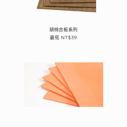
胡桃合板系列
定
最低 NT$39
價