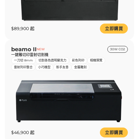
$89,900 起
立即購買
beamo II
NEW
30W CO2
一鍵雕切印雷射切割機
一刀切 8mm
切割各色透明壓克力
彩色列印
相機預覽
雷射列印整合
小巧機型
新手友善
金屬雕刻
$46,900 起
立即購買