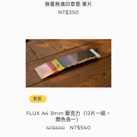
無毒無臭印章墊 單片
定
NT$350
價
折扣
FLUX A4 3mm 壓克力（12片一組，
顏色各一）
定
售
NT$540
NT$600
價
價