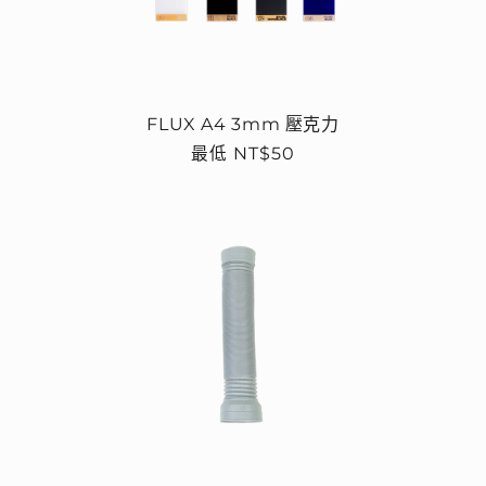
FLUX A4 3mm 壓克力
定
最低 NT$50
價