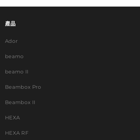
產品
Ador
beamo
beamo II
Beambox Pro
Beambox II
HEXA
HEXA RF