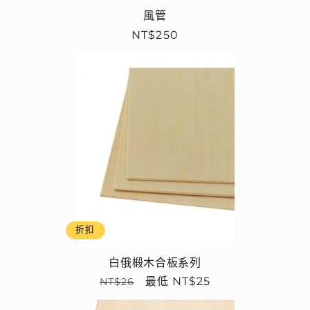
風管
定
NT$250
價
折扣
白俄椴木合板系列
定
售
最低 NT$25
NT$26
價
價