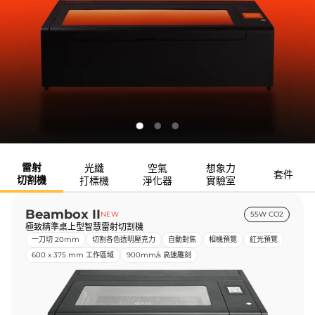
雷射
光纖
空氣
想象力
套件
切割機
打標機
淨化器
實驗室
Beambox II
NEW
55W CO2
極致精準桌上型智慧雷射切割機
一刀切 20mm
切割各色透明壓克力
自動對焦
相機預覽
紅光預覽
600 x 375 mm 工作區域
900mm/s 高速雕刻