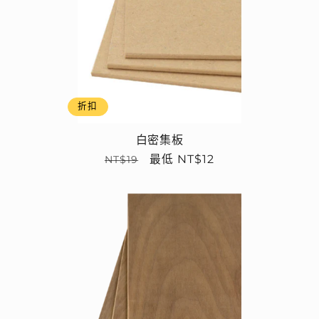
折扣
白密集板
定
售
最低 NT$12
NT$19
價
價