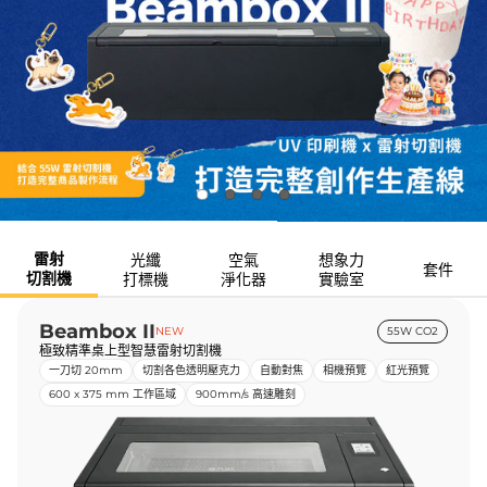
雷射
光纖
空氣
想象力
套件
切割機
打標機
淨化器
實驗室
Beambox II
NEW
55W CO2
極致精準桌上型智慧雷射切割機
一刀切 20mm
切割各色透明壓克力
自動對焦
相機預覽
紅光預覽
600 x 375 mm 工作區域
900mm/s 高速雕刻