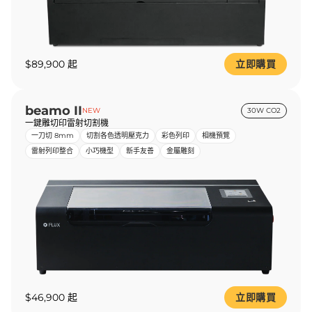
$89,900 起
立即購買
beamo II
NEW
30W CO2
一鍵雕切印雷射切割機
一刀切 8mm
切割各色透明壓克力
彩色列印
相機預覽
雷射列印整合
小巧機型
新手友善
金屬雕刻
$46,900 起
立即購買