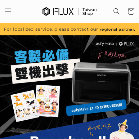
跳至內
容
For localized service, please contact our
regional partner.