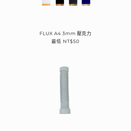
FLUX A4 3mm 壓克力
定
最低 NT$50
價