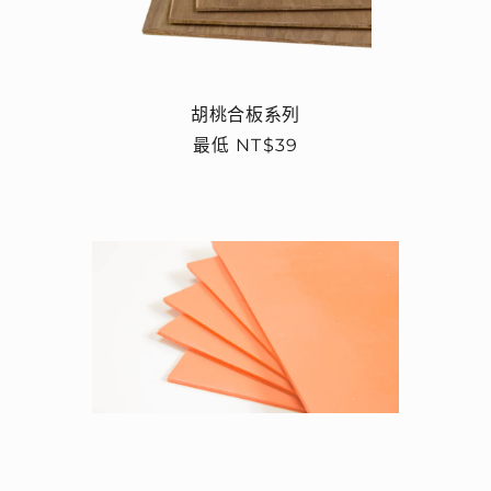
胡桃合板系列
定
最低 NT$39
價