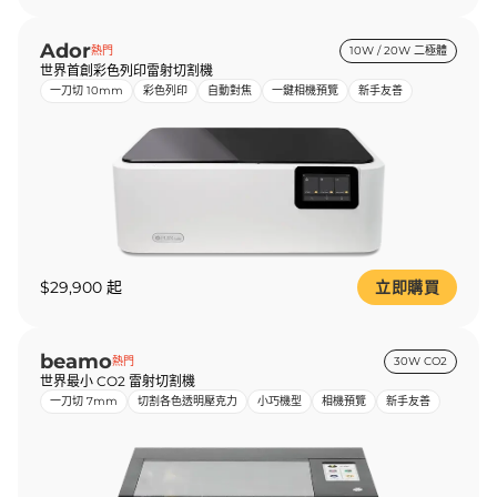
Ador
熱門
10W / 20W 二極體
世界首創彩色列印雷射切割機
一刀切 10mm
彩色列印
自動對焦
一鍵相機預覽
新手友善
$29,900 起
立即購買
beamo
熱門
30W CO2
世界最小 CO2 雷射切割機
一刀切 7mm
切割各色透明壓克力
小巧機型
相機預覽
新手友善