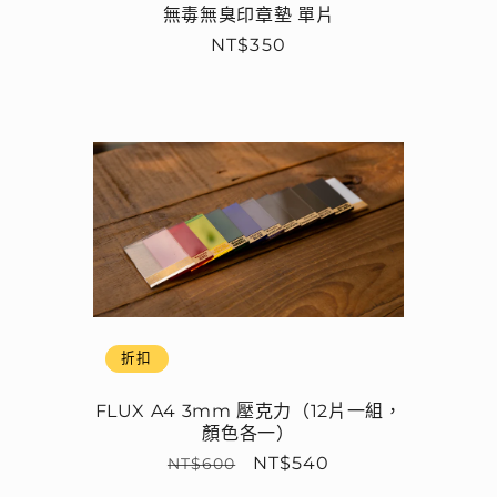
無毒無臭印章墊 單片
定
NT$350
價
折扣
FLUX A4 3mm 壓克力（12片一組，
顏色各一）
定
售
NT$540
NT$600
價
價