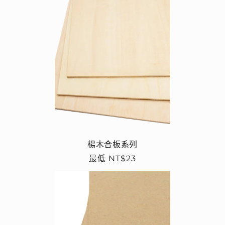
楊木合板系列
定
最低 NT$23
價