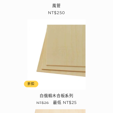
風管
定
NT$250
價
折扣
白俄椴木合板系列
定
售
最低 NT$25
NT$26
價
價