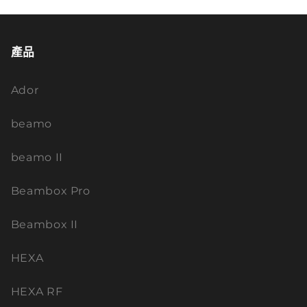
產品
Ador
beamo
beamo II
Beambox Pro
Beambox II
HEXA
HEXA RF