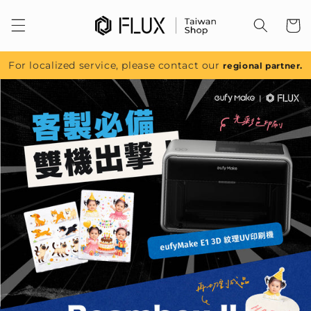
跳至內
容
For localized service, please contact our
regional partner.