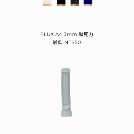
FLUX A4 3mm 壓克力
定
最低 NT$50
價