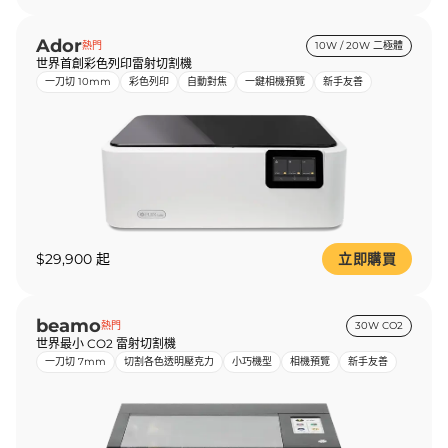
Ador
熱門
10W / 20W 二極體
世界首創彩色列印雷射切割機
一刀切 10mm
彩色列印
自動對焦
一鍵相機預覽
新手友善
$29,900 起
立即購買
beamo
熱門
30W CO2
世界最小 CO2 雷射切割機
一刀切 7mm
切割各色透明壓克力
小巧機型
相機預覽
新手友善