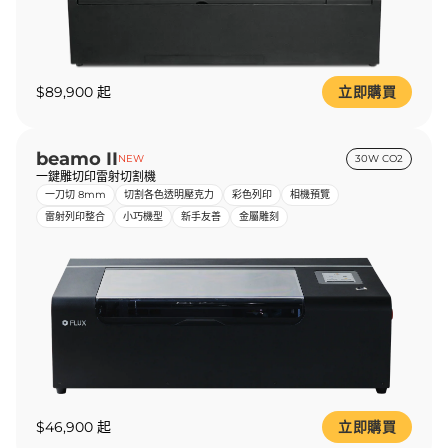
$89,900 起
立即購買
beamo II
NEW
30W CO2
一鍵雕切印雷射切割機
一刀切 8mm
切割各色透明壓克力
彩色列印
相機預覽
雷射列印整合
小巧機型
新手友善
金屬雕刻
$46,900 起
立即購買