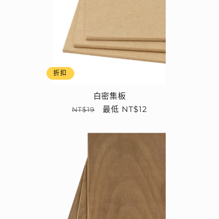
折扣
白密集板
定
售
最低 NT$12
NT$19
價
價