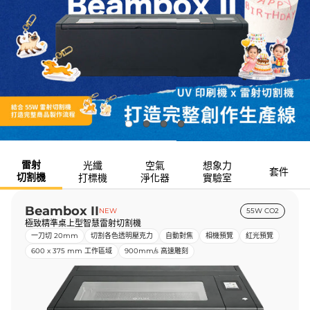
雷射
光纖
空氣
想象力
套件
切割機
打標機
淨化器
實驗室
Beambox II
NEW
55W CO2
極致精準桌上型智慧雷射切割機
一刀切 20mm
切割各色透明壓克力
自動對焦
相機預覽
紅光預覽
600 x 375 mm 工作區域
900mm/s 高速雕刻