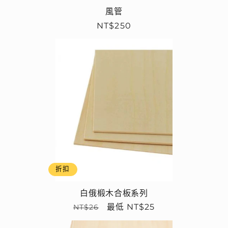
風管
定
NT$250
價
折扣
白俄椴木合板系列
定
售
最低 NT$25
NT$26
價
價