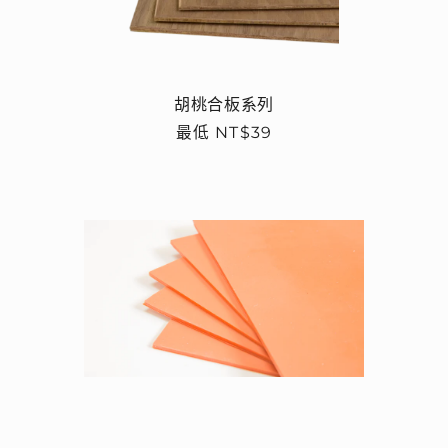
胡桃合板系列
定
最低 NT$39
價