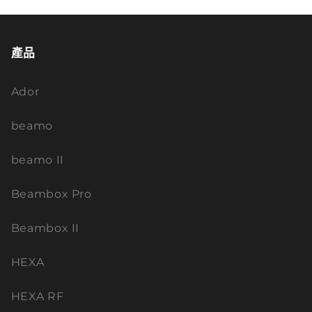
產品
Ador
beamo
beamo II
Beambox Pro
Beambox II
HEXA
HEXA RF