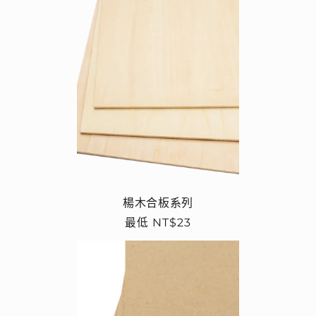
楊木合板系列
定
最低 NT$23
價