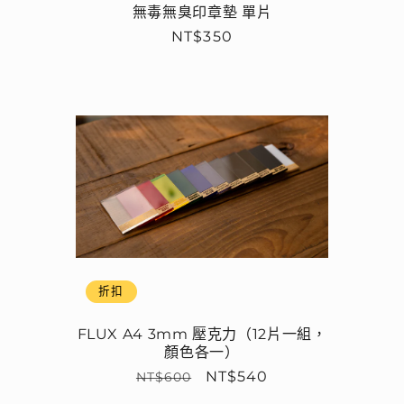
無毒無臭印章墊 單片
定
NT$350
價
折扣
FLUX A4 3mm 壓克力（12片一組，
顏色各一）
定
售
NT$540
NT$600
價
價