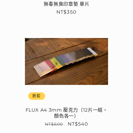
無毒無臭印章墊 單片
定
NT$350
價
折扣
FLUX A4 3mm 壓克力（12片一組，
顏色各一）
定
售
NT$540
NT$600
價
價