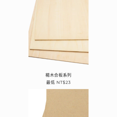
楊木合板系列
定
最低 NT$23
價