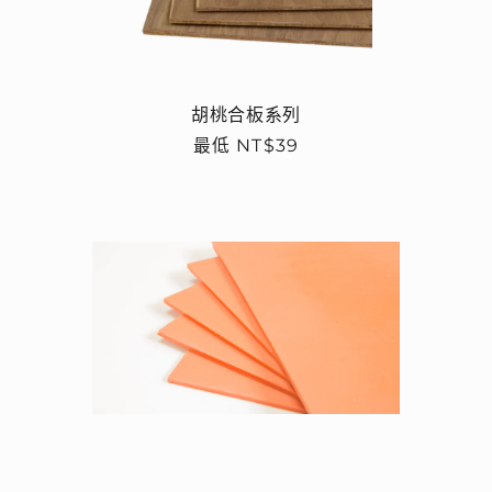
胡桃合板系列
定
最低 NT$39
價