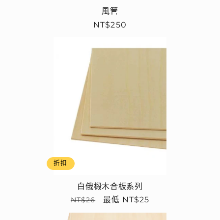
風管
定
NT$250
價
折扣
白俄椴木合板系列
定
售
最低 NT$25
NT$26
價
價