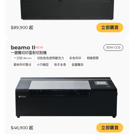
$89,900 起
立即購買
beamo II
NEW
30W CO2
一鍵雕切印雷射切割機
一刀切 8mm
切割各色透明壓克力
彩色列印
相機預覽
雷射列印整合
小巧機型
新手友善
金屬雕刻
$46,900 起
立即購買