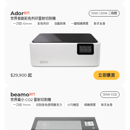
Ador
熱門
10W / 20W 二極體
世界首創彩色列印雷射切割機
一刀切 10mm
彩色列印
自動對焦
一鍵相機預覽
新手友善
$29,900 起
立即購買
beamo
熱門
30W CO2
世界最小 CO2 雷射切割機
一刀切 7mm
切割各色透明壓克力
小巧機型
相機預覽
新手友善