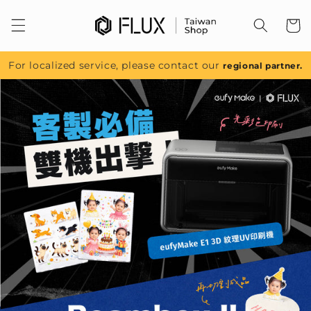
跳至內
容
For localized service, please contact our
regional partner.