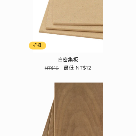
折扣
白密集板
定
售
最低 NT$12
NT$19
價
價