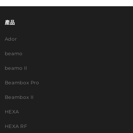
產品
Ador
beamo
beamo II
Beambox Pro
Beambox II
HEXA
HEXA RF