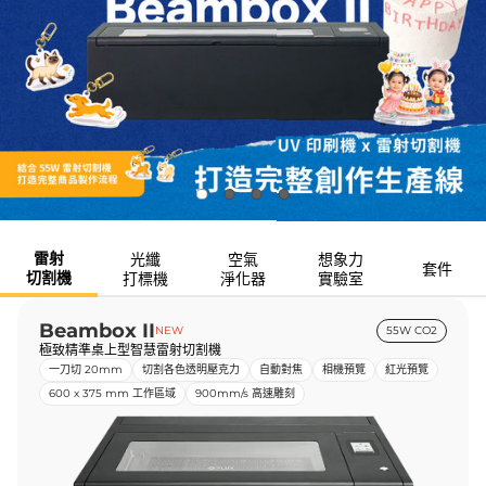
雷射
光纖
空氣
想象力
套件
切割機
打標機
淨化器
實驗室
Beambox II
NEW
55W CO2
極致精準桌上型智慧雷射切割機
一刀切 20mm
切割各色透明壓克力
自動對焦
相機預覽
紅光預覽
600 x 375 mm 工作區域
900mm/s 高速雕刻