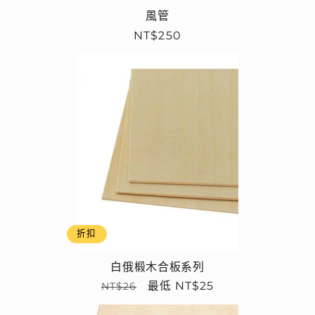
風管
定
NT$250
價
折扣
白俄椴木合板系列
定
售
最低 NT$25
NT$26
價
價