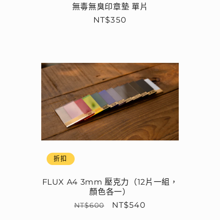
無毒無臭印章墊 單片
定
NT$350
價
折扣
FLUX A4 3mm 壓克力（12片一組，
顏色各一）
定
售
NT$540
NT$600
價
價