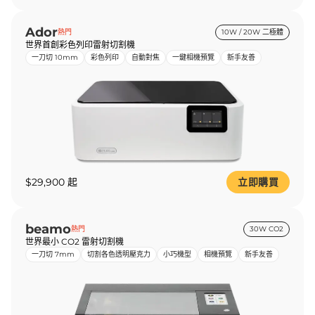
Ador
熱門
10W / 20W 二極體
世界首創彩色列印雷射切割機
一刀切 10mm
彩色列印
自動對焦
一鍵相機預覽
新手友善
$29,900 起
立即購買
beamo
熱門
30W CO2
世界最小 CO2 雷射切割機
一刀切 7mm
切割各色透明壓克力
小巧機型
相機預覽
新手友善