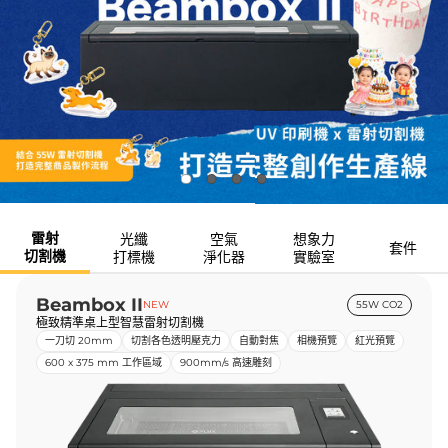
雷射
光纖
空氣
想象力
套件
切割機
打標機
淨化器
實驗室
Beambox II
NEW
55W CO2
極致精準桌上型智慧雷射切割機
一刀切 20mm
切割各色透明壓克力
自動對焦
相機預覽
紅光預覽
600 x 375 mm 工作區域
900mm/s 高速雕刻