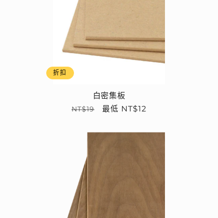
折扣
白密集板
定
售
最低 NT$12
NT$19
價
價