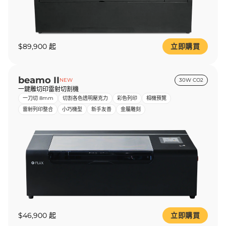
$89,900 起
立即購買
beamo II
NEW
30W CO2
一鍵雕切印雷射切割機
一刀切 8mm
切割各色透明壓克力
彩色列印
相機預覽
雷射列印整合
小巧機型
新手友善
金屬雕刻
$46,900 起
立即購買