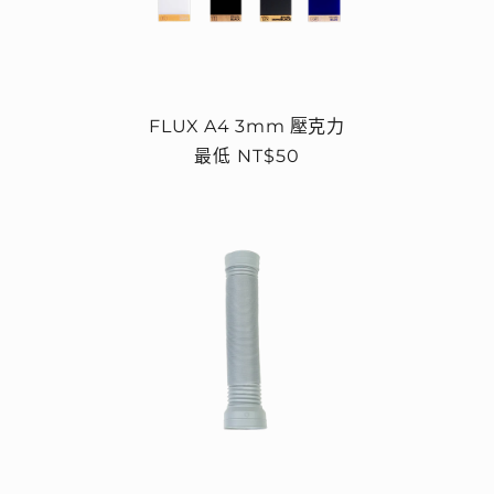
FLUX A4 3mm 壓克力
定
最低 NT$50
價