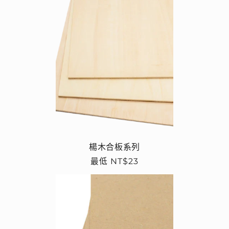
楊木合板系列
定
最低 NT$23
價