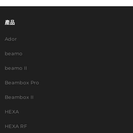
產品
Ador
beamo
beamo II
Beambox Pro
Beambox II
HEXA
HEXA RF