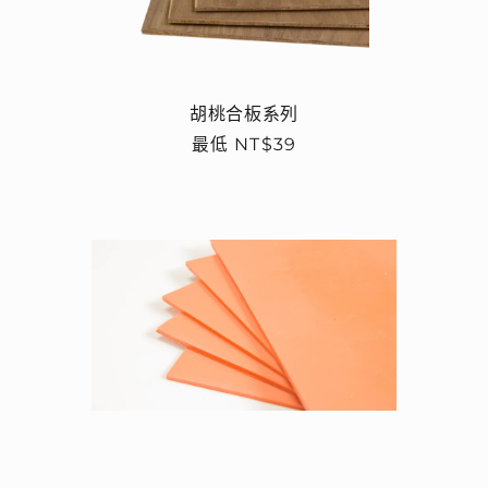
胡桃合板系列
定
最低 NT$39
價