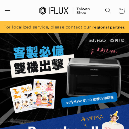
跳至內
容
For localized service, please contact our
regional partner.