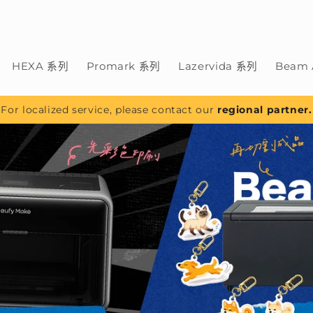
HEXA 系列
Promark 系列
Lazervida 系列
Beam 
For localized service, please contact our
regional partner.