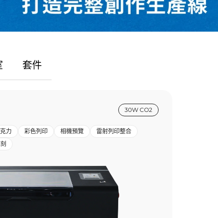
室
套件
30W CO2
克力
彩色列印
相機預覽
雷射列印整合
雕刻