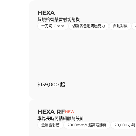
HEXA
超規格智慧雷射切割機
一刀切 21mm
切割各色透明壓克力
自動對焦
$139,000 起
HEXA RF
NEW
專為長時間精細雕刻設計
金屬雷射管
2000mm/s 超高速雕刻
20,000 