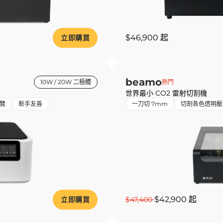
$46,900 起
立即購買
beamo
10W / 20W 二極體
熱門
世界最小 CO2 雷射切割機
覽
新手友善
一刀切 7mm
切割各色透明壓
$42,900 起
立即購買
$47,400