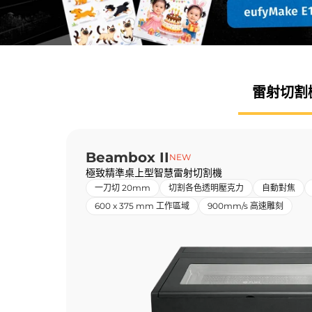
雷射
切割
Beambox II
NEW
極致精準桌上型智慧雷射切割機
一刀切 20mm
切割各色透明壓克力
自動對焦
600 x 375 mm 工作區域
900mm/s 高速雕刻