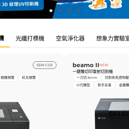
機
光纖
打標機
空氣
淨化器
想象力
實驗
beamo II
55W CO2
NEW
一鍵雕切印雷射切割機
相機預覽
紅光預覽
一刀切 8mm
切割各色透明壓
小巧機型
新手友善
金屬