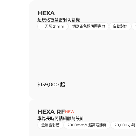
HEXA
超規格智慧雷射切割機
一刀切 21mm
切割各色透明壓克力
自動對焦
$139,000 起
HEXA RF
NEW
專為長時間精細雕刻設計
金屬雷射管
2000mm/s 超高速雕刻
20,000 