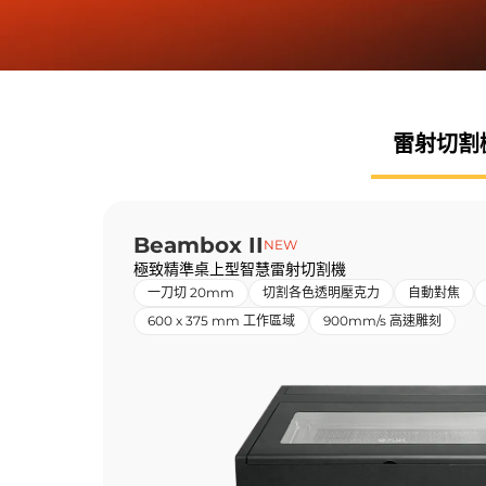
雷射
切割
Beambox II
NEW
極致精準桌上型智慧雷射切割機
一刀切 20mm
切割各色透明壓克力
自動對焦
600 x 375 mm 工作區域
900mm/s 高速雕刻