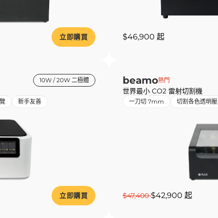
$46,900 起
立即購買
beamo
10W / 20W 二極體
熱門
世界最小 CO2 雷射切割機
覽
新手友善
一刀切 7mm
切割各色透明壓
$42,900 起
立即購買
$47,400