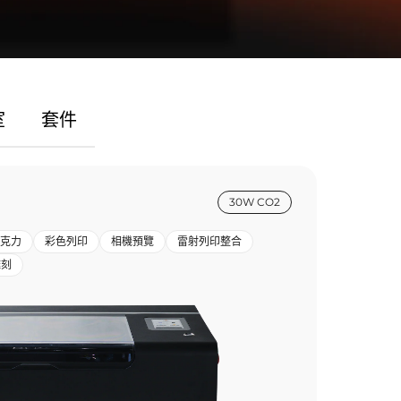
室
套件
30W CO2
克力
彩色列印
相機預覽
雷射列印整合
雕刻