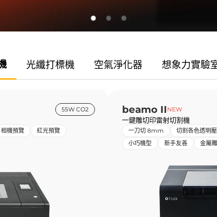
機
光纖
打標機
空氣
淨化器
想象力
實驗
beamo II
55W CO2
NEW
一鍵雕切印雷射切割機
相機預覽
紅光預覽
一刀切 8mm
切割各色透明壓
小巧機型
新手友善
金屬