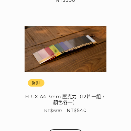
NT$350
價
折扣
FLUX A4 3mm 壓克力（12片一組，
顏色各一）
定
售
NT$540
NT$600
價
價