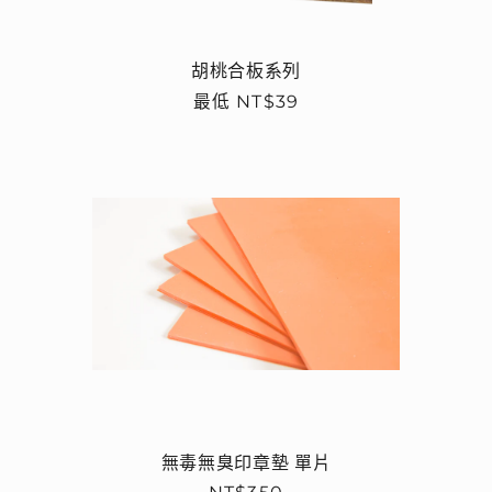
胡桃合板系列
定
最低 NT$39
價
無毒無臭印章墊 單片
定