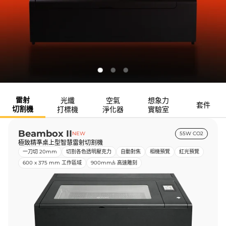
雷射
光纖
空氣
想象力
套件
切割機
打標機
淨化器
實驗室
Beambox II
NEW
55W CO2
極致精準桌上型智慧雷射切割機
一刀切 20mm
切割各色透明壓克力
自動對焦
相機預覽
紅光預覽
600 x 375 mm 工作區域
900mm/s 高速雕刻