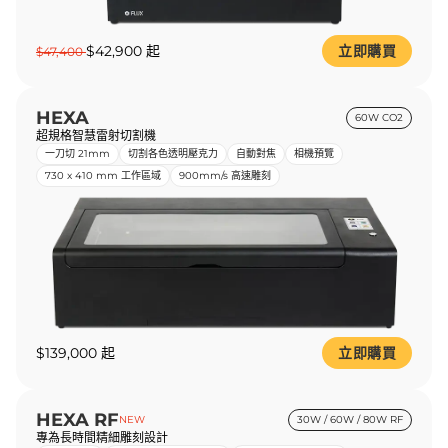
$42,900 起
立即購買
$47,400
HEXA
60W CO2
超規格智慧雷射切割機
一刀切 21mm
切割各色透明壓克力
自動對焦
相機預覽
730 x 410 mm 工作區域
900mm/s 高速雕刻
$139,000 起
立即購買
HEXA RF
NEW
30W / 60W / 80W RF
專為長時間精細雕刻設計