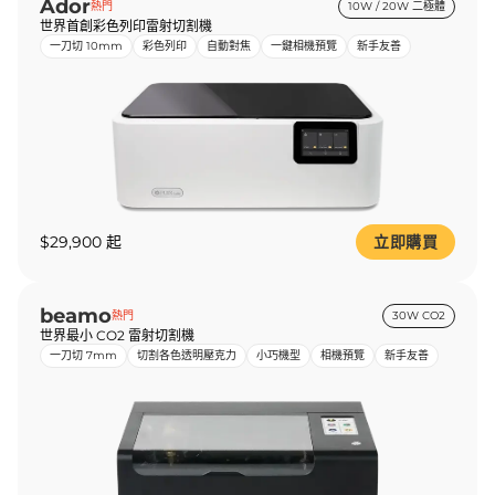
Ador
熱門
10W / 20W 二極體
世界首創彩色列印雷射切割機
一刀切 10mm
彩色列印
自動對焦
一鍵相機預覽
新手友善
$29,900 起
立即購買
beamo
熱門
30W CO2
世界最小 CO2 雷射切割機
一刀切 7mm
切割各色透明壓克力
小巧機型
相機預覽
新手友善