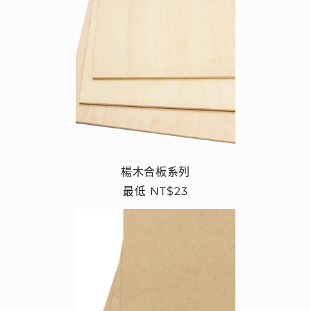
楊木合板系列
定
最低 NT$23
價