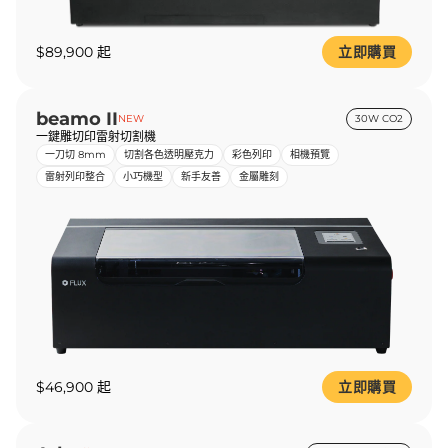
$89,900 起
立即購買
beamo II
NEW
30W CO2
一鍵雕切印雷射切割機
一刀切 8mm
切割各色透明壓克力
彩色列印
相機預覽
雷射列印整合
小巧機型
新手友善
金屬雕刻
$46,900 起
立即購買