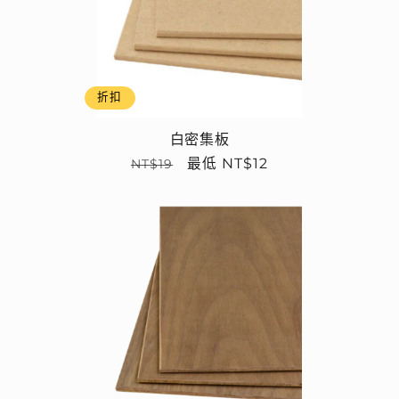
折扣
白密集板
定
售
最低 NT$12
NT$19
價
價