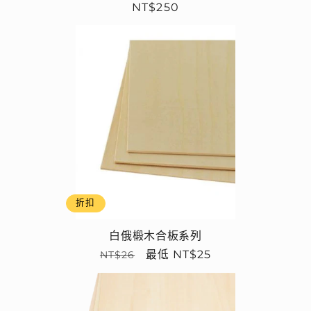
定
NT$250
價
折扣
白俄椴木合板系列
定
售
最低 NT$25
NT$26
價
價