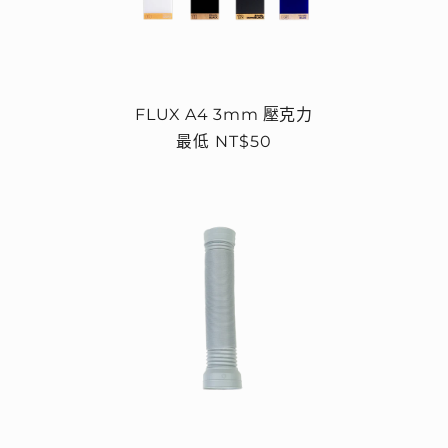
FLUX A4 3mm 壓克力
定
最低 NT$50
價