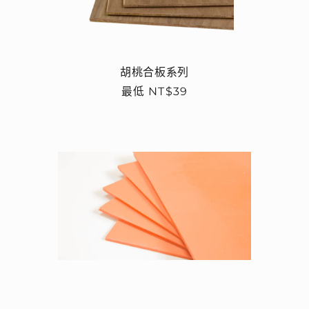
胡桃合板系列
定
最低 NT$39
價