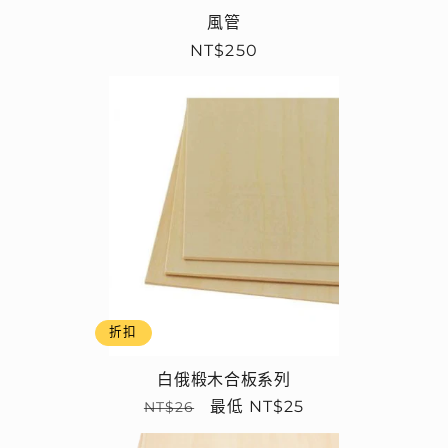
風管
定
NT$250
價
折扣
白俄椴木合板系列
定
售
最低 NT$25
NT$26
價
價