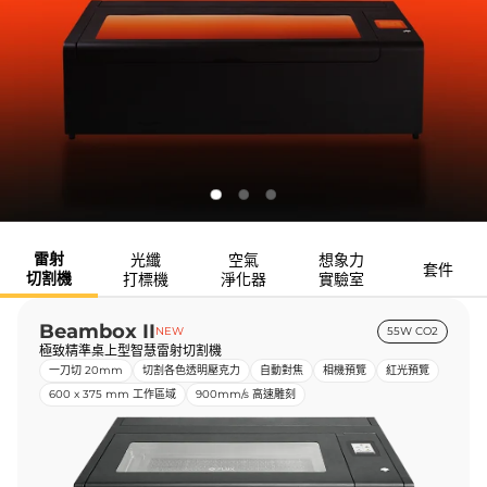
雷射
光纖
空氣
想象力
套件
切割機
打標機
淨化器
實驗室
Beambox II
NEW
55W CO2
極致精準桌上型智慧雷射切割機
一刀切 20mm
切割各色透明壓克力
自動對焦
相機預覽
紅光預覽
600 x 375 mm 工作區域
900mm/s 高速雕刻