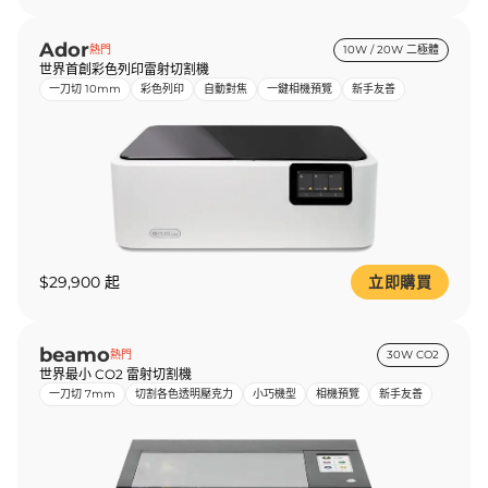
Ador
熱門
10W / 20W 二極體
世界首創彩色列印雷射切割機
一刀切 10mm
彩色列印
自動對焦
一鍵相機預覽
新手友善
$29,900 起
立即購買
beamo
熱門
30W CO2
世界最小 CO2 雷射切割機
一刀切 7mm
切割各色透明壓克力
小巧機型
相機預覽
新手友善