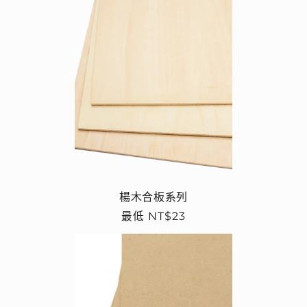
楊木合板系列
定
最低 NT$23
價