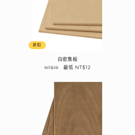
折扣
白密集板
定
售
最低 NT$12
NT$19
價
價