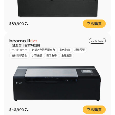
$89,900 起
立即購買
beamo II
NEW
30W CO2
一鍵雕切印雷射切割機
一刀切 8mm
切割各色透明壓克力
彩色列印
相機預覽
雷射列印整合
小巧機型
新手友善
金屬雕刻
$46,900 起
立即購買