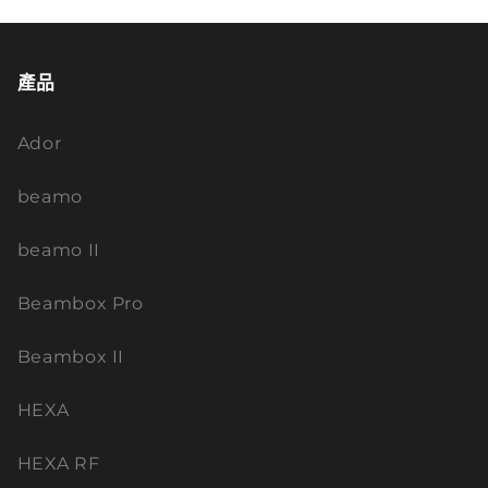
產品
Ador
beamo
beamo II
Beambox Pro
Beambox II
HEXA
HEXA RF