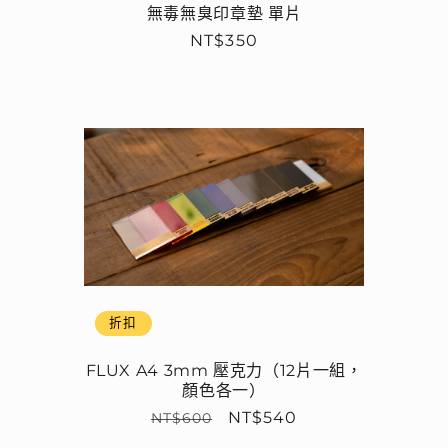
無毒無臭印章墊 單片
定
NT$350
價
折扣
FLUX A4 3mm 壓克力（12片一組，
顏色各一）
定
售
NT$540
NT$600
價
價