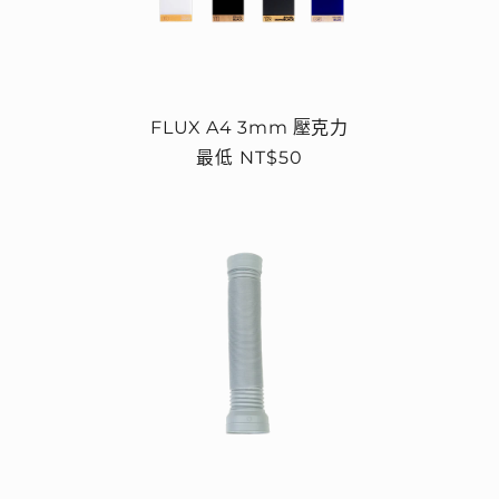
FLUX A4 3mm 壓克力
定
最低 NT$50
價