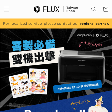
跳至內
容
For localized service, please contact our
regional partner.