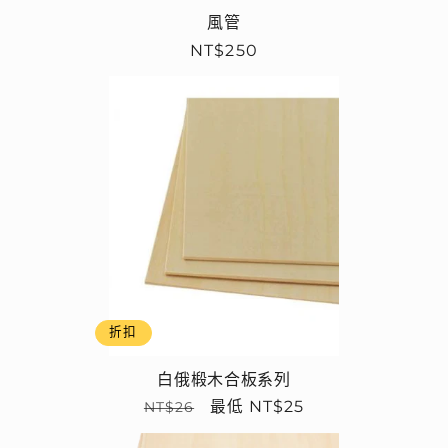
風管
定
NT$250
價
折扣
白俄椴木合板系列
定
售
最低 NT$25
NT$26
價
價