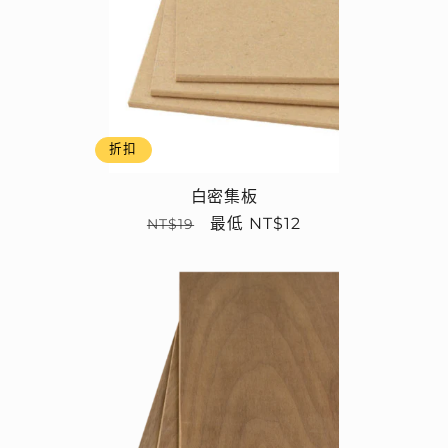
折扣
白密集板
定
售
最低 NT$12
NT$19
價
價