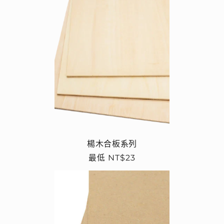
楊木合板系列
定
最低 NT$23
價