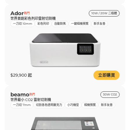
Ador
熱門
10W / 20W 二極體
世界首創彩色列印雷射切割機
一刀切 10mm
彩色列印
自動對焦
一鍵相機預覽
新手友善
$29,900 起
立即購買
beamo
熱門
30W CO2
世界最小 CO2 雷射切割機
一刀切 7mm
切割各色透明壓克力
小巧機型
相機預覽
新手友善