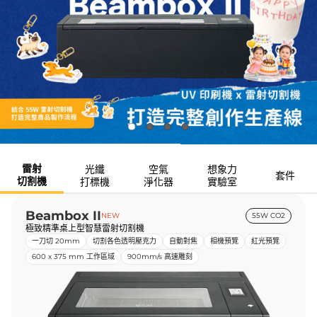
雷射
光纖
空氣
想象力
套件
切割機
打標機
淨化器
實驗室
Beambox II
NEW
55W CO2
極致精準桌上型智慧雷射切割機
一刀切 20mm
切割各色透明壓克力
自動對焦
相機預覽
紅光預覽
600 x 375 mm 工作區域
900mm/s 高速雕刻