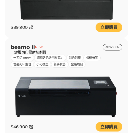
$89,900 起
立即購買
beamo II
NEW
30W CO2
一鍵雕切印雷射切割機
一刀切 8mm
切割各色透明壓克力
彩色列印
相機預覽
雷射列印整合
小巧機型
新手友善
金屬雕刻
$46,900 起
立即購買