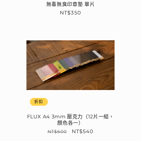
無毒無臭印章墊 單片
定
NT$350
價
折扣
FLUX A4 3mm 壓克力（12片一組，
顏色各一）
定
售
NT$540
NT$600
價
價