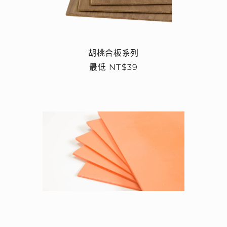
胡桃合板系列
定
最低 NT$39
價