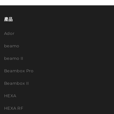
產品
Ador
beamo
beamo II
Beambox Pro
Beambox II
HEXA
HEXA RF