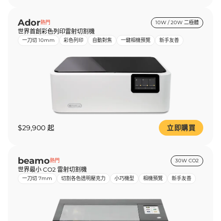
Ador
熱門
10W / 20W 二極體
世界首創彩色列印雷射切割機
一刀切 10mm
彩色列印
自動對焦
一鍵相機預覽
新手友善
$29,900 起
立即購買
beamo
熱門
30W CO2
世界最小 CO2 雷射切割機
一刀切 7mm
切割各色透明壓克力
小巧機型
相機預覽
新手友善