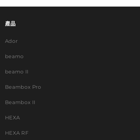
產品
Ador
beamo
beamo II
Beambox Pro
Beambox II
HEXA
HEXA RF