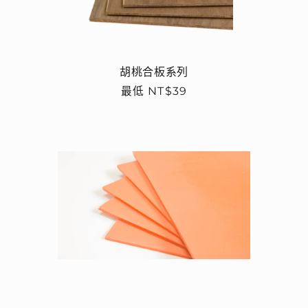
胡桃合板系列
定
最低 NT$39
價