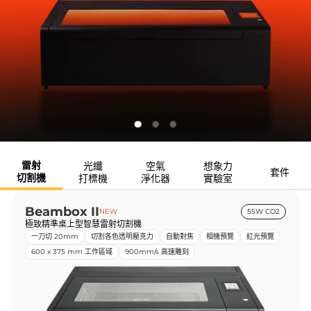
雷射
光纖
空氣
想象力
套件
切割機
打標機
淨化器
實驗室
Beambox II
NEW
55W CO2
極致精準桌上型智慧雷射切割機
一刀切 20mm
切割各色透明壓克力
自動對焦
相機預覽
紅光預覽
600 x 375 mm 工作區域
900mm/s 高速雕刻