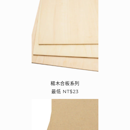
楊木合板系列
定
最低 NT$23
價