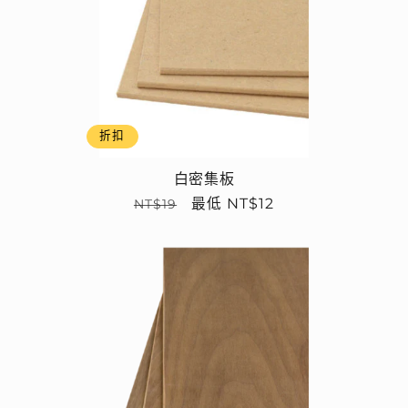
折扣
白密集板
定
售
最低 NT$12
NT$19
價
價