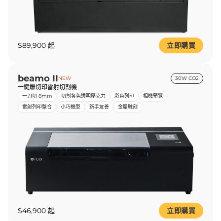
$89,900 起
立即購買
beamo II
NEW
30W CO2
一鍵雕切印雷射切割機
一刀切 8mm
切割各色透明壓克力
彩色列印
相機預覽
雷射列印整合
小巧機型
新手友善
金屬雕刻
$46,900 起
立即購買