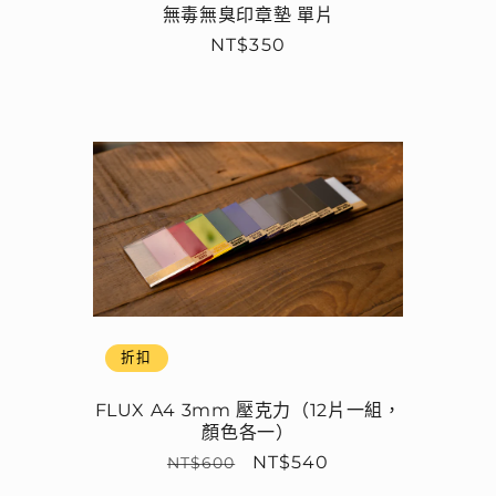
無毒無臭印章墊 單片
定
NT$350
價
折扣
FLUX A4 3mm 壓克力（12片一組，
顏色各一）
定
售
NT$540
NT$600
價
價