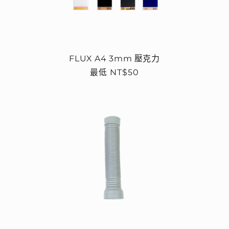
FLUX A4 3mm 壓克力
定
最低 NT$50
價