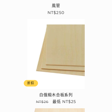
風管
定
NT$250
價
折扣
白俄椴木合板系列
定
售
最低 NT$25
NT$26
價
價