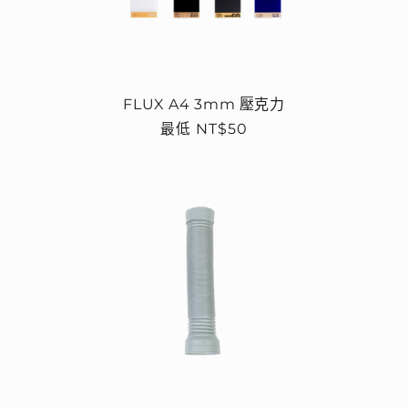
FLUX A4 3mm 壓克力
定
最低 NT$50
價