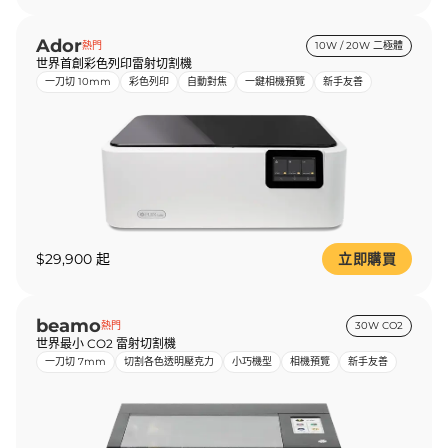
Ador
熱門
10W / 20W 二極體
世界首創彩色列印雷射切割機
一刀切 10mm
彩色列印
自動對焦
一鍵相機預覽
新手友善
$29,900 起
立即購買
beamo
熱門
30W CO2
世界最小 CO2 雷射切割機
一刀切 7mm
切割各色透明壓克力
小巧機型
相機預覽
新手友善