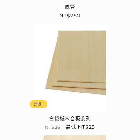
風管
定
NT$250
價
折扣
白俄椴木合板系列
定
售
最低 NT$25
NT$26
價
價