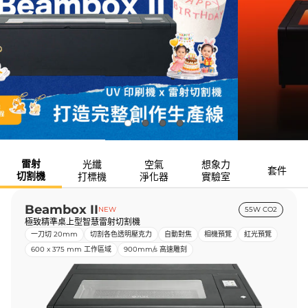
雷射
光纖
空氣
想象力
套件
切割機
打標機
淨化器
實驗室
Beambox II
NEW
55W CO2
極致精準桌上型智慧雷射切割機
一刀切 20mm
切割各色透明壓克力
自動對焦
相機預覽
紅光預覽
600 x 375 mm 工作區域
900mm/s 高速雕刻