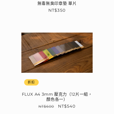
無毒無臭印章墊 單片
定
NT$350
價
折扣
FLUX A4 3mm 壓克力（12片一組，
顏色各一）
定
售
NT$540
NT$600
價
價