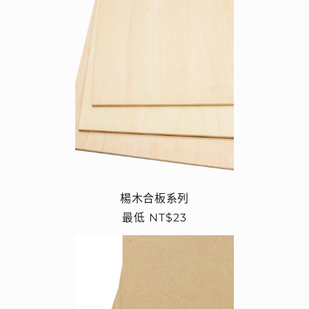
楊木合板系列
定
最低 NT$23
價