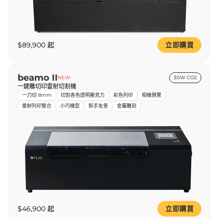
$89,900 起
立即購買
beamo II
NEW
30W CO2
一鍵雕切印雷射切割機
一刀切 8mm
切割各色透明壓克力
彩色列印
相機預覽
雷射列印整合
小巧機型
新手友善
金屬雕刻
$46,900 起
立即購買