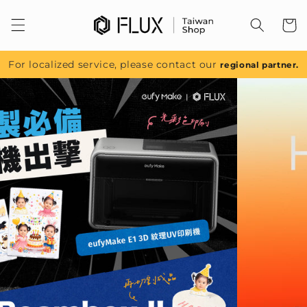
跳至內
容
For localized service, please contact our
regional partner.