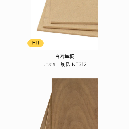
折扣
白密集板
定
售
最低 NT$12
NT$19
價
價