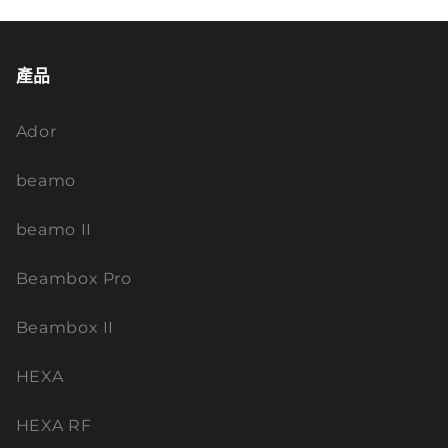
產品
Ador
beamo
beamo II
Beambox Pro
Beambox II
HEXA
HEXA RF