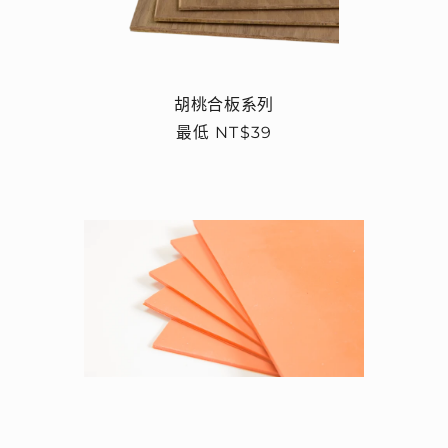
胡桃合板系列
定
最低 NT$39
價