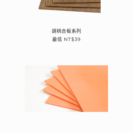
胡桃合板系列
定
最低 NT$39
價