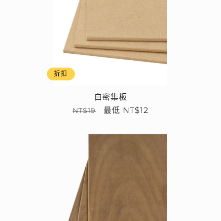
折扣
白密集板
定
售
最低 NT$12
NT$19
價
價