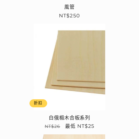
風管
定
NT$250
價
折扣
白俄椴木合板系列
定
售
最低 NT$25
NT$26
價
價