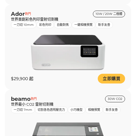
Ador
熱門
10W / 20W 二極體
世界首創彩色列印雷射切割機
一刀切 10mm
彩色列印
自動對焦
一鍵相機預覽
新手友善
$29,900 起
立即購買
beamo
熱門
30W CO2
世界最小 CO2 雷射切割機
一刀切 7mm
切割各色透明壓克力
小巧機型
相機預覽
新手友善