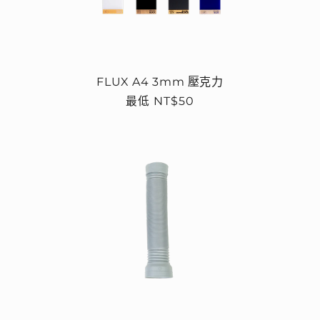
FLUX A4 3mm 壓克力
定
最低 NT$50
價