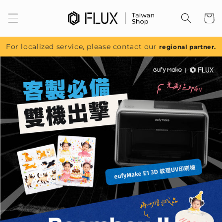
跳至內
容
For localized service, please contact our
regional partner.