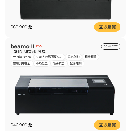
$89,900 起
立即購買
beamo II
NEW
30W CO2
一鍵雕切印雷射切割機
一刀切 8mm
切割各色透明壓克力
彩色列印
相機預覽
雷射列印整合
小巧機型
新手友善
金屬雕刻
$46,900 起
立即購買