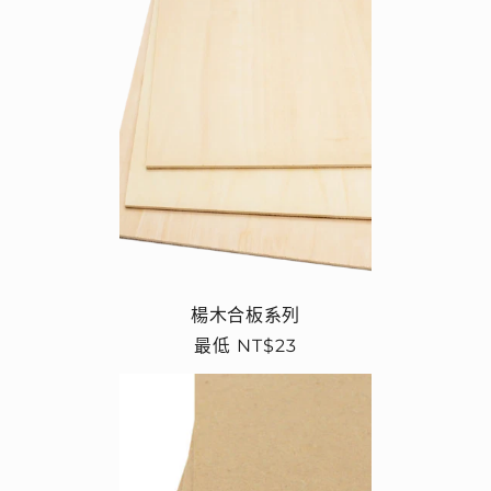
楊木合板系列
定
最低 NT$23
價