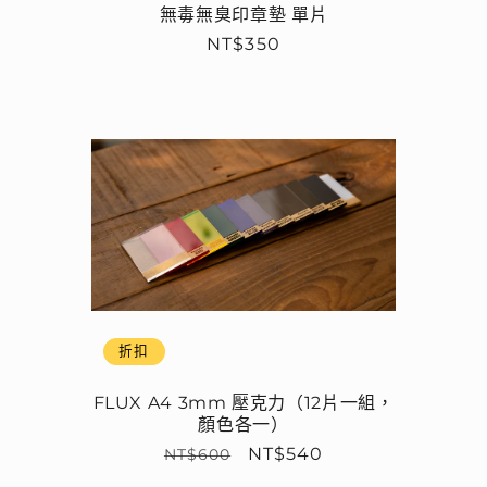
無毒無臭印章墊 單片
定
NT$350
價
折扣
FLUX A4 3mm 壓克力（12片一組，
顏色各一）
定
售
NT$540
NT$600
價
價