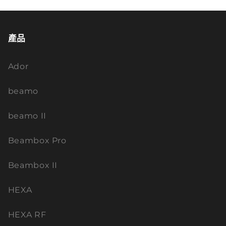
產品
Ador
beamo
beamo II
Beambox Pro
Beambox II
HEXA
HEXA RF