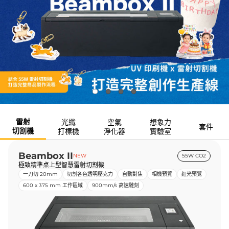
雷射
光纖
空氣
想象力
套件
切割機
打標機
淨化器
實驗室
Beambox II
NEW
55W CO2
極致精準桌上型智慧雷射切割機
一刀切 20mm
切割各色透明壓克力
自動對焦
相機預覽
紅光預覽
600 x 375 mm 工作區域
900mm/s 高速雕刻