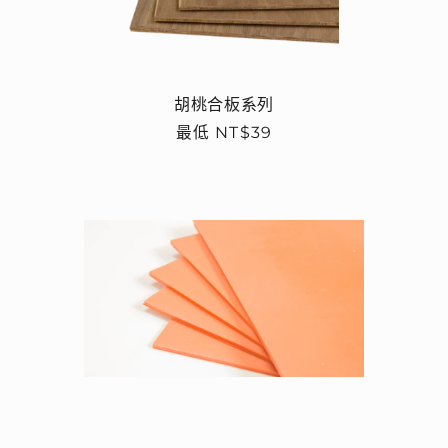
胡桃合板系列
定
最低 NT$39
價