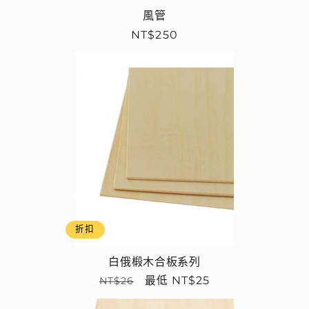
風管
定
NT$250
價
折扣
白俄椴木合板系列
定
售
最低 NT$25
NT$26
價
價