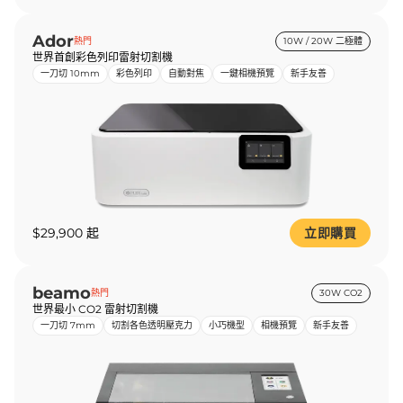
Ador
熱門
10W / 20W 二極體
世界首創彩色列印雷射切割機
一刀切 10mm
彩色列印
自動對焦
一鍵相機預覽
新手友善
$29,900 起
立即購買
beamo
熱門
30W CO2
世界最小 CO2 雷射切割機
一刀切 7mm
切割各色透明壓克力
小巧機型
相機預覽
新手友善