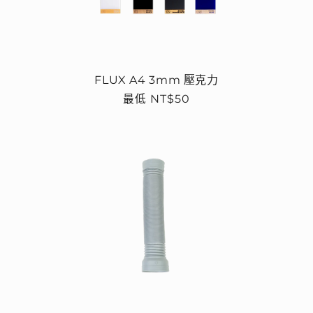
FLUX A4 3mm 壓克力
定
最低 NT$50
價