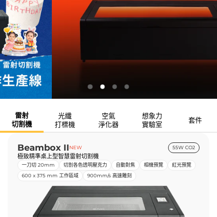
雷射
光纖
空氣
想象力
套件
切割機
打標機
淨化器
實驗室
Beambox II
NEW
55W CO2
極致精準桌上型智慧雷射切割機
一刀切 20mm
切割各色透明壓克力
自動對焦
相機預覽
紅光預覽
600 x 375 mm 工作區域
900mm/s 高速雕刻