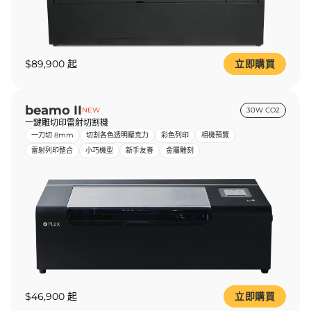
$89,900 起
立即購買
beamo II
NEW
30W CO2
一鍵雕切印雷射切割機
一刀切 8mm
切割各色透明壓克力
彩色列印
相機預覽
雷射列印整合
小巧機型
新手友善
金屬雕刻
$46,900 起
立即購買