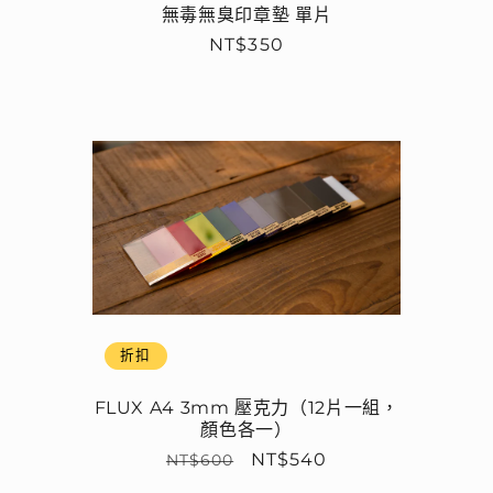
無毒無臭印章墊 單片
定
NT$350
價
折扣
FLUX A4 3mm 壓克力（12片一組，
顏色各一）
定
售
NT$540
NT$600
價
價