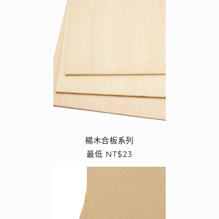
楊木合板系列
定
最低 NT$23
價