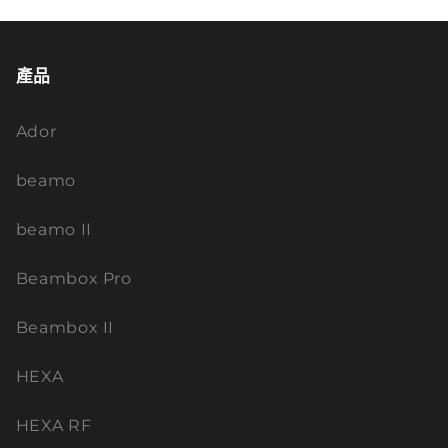
產品
Ador
beamo
beamo II
Beambox Pro
Beambox II
HEXA
HEXA RF