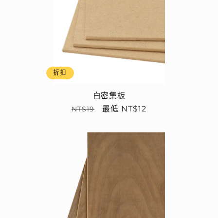
折扣
白密集板
定
售
最低 NT$12
NT$19
價
價