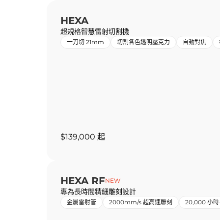
HEXA
超規格智慧雷射切割機
一刀切 21mm
切割各色透明壓克力
自動對焦
$139,000 起
HEXA RF
NEW
專為長時間精細雕刻設計
金屬雷射管
2000mm/s 超高速雕刻
20,000 