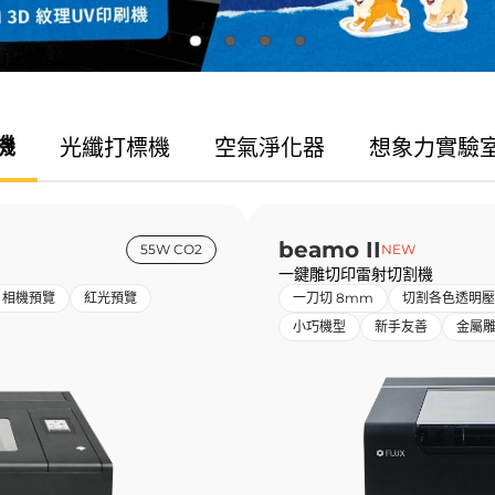
機
光纖
打標機
空氣
淨化器
想象力
實驗
beamo II
55W CO2
NEW
一鍵雕切印雷射切割機
相機預覽
紅光預覽
一刀切 8mm
切割各色透明壓
小巧機型
新手友善
金屬