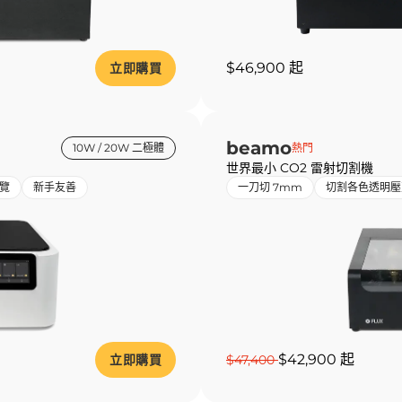
$46,900 起
立即購買
beamo
10W / 20W 二極體
熱門
世界最小 CO2 雷射切割機
覽
新手友善
一刀切 7mm
切割各色透明壓
$42,900 起
立即購買
$47,400