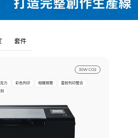
室
套件
30W CO2
克力
彩色列印
相機預覽
雷射列印整合
雕刻