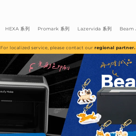
HEXA 系列
Promark 系列
Lazervida 系列
Beam 
For localized service, please contact our
regional partner.