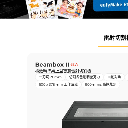
雷射
切割
Beambox II
NEW
極致精準桌上型智慧雷射切割機
一刀切 20mm
切割各色透明壓克力
自動對焦
600 x 375 mm 工作區域
900mm/s 高速雕刻