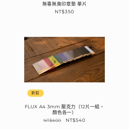
無毒無臭印章墊 單片
定
NT$350
價
折扣
FLUX A4 3mm 壓克力（12片一組，
顏色各一）
定
售
NT$540
NT$600
價
價