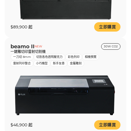
$89,900 起
立即購買
beamo II
NEW
30W CO2
一鍵雕切印雷射切割機
一刀切 8mm
切割各色透明壓克力
彩色列印
相機預覽
雷射列印整合
小巧機型
新手友善
金屬雕刻
$46,900 起
立即購買