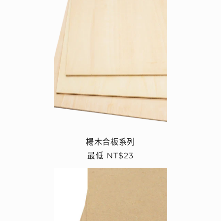
楊木合板系列
定
最低 NT$23
價