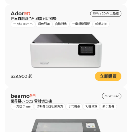
Ador
熱門
10W / 20W 二極體
世界首創彩色列印雷射切割機
一刀切 10mm
彩色列印
自動對焦
一鍵相機預覽
新手友善
$29,900 起
立即購買
beamo
熱門
30W CO2
世界最小 CO2 雷射切割機
一刀切 7mm
切割各色透明壓克力
小巧機型
相機預覽
新手友善