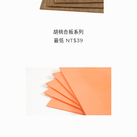
胡桃合板系列
定
最低 NT$39
價