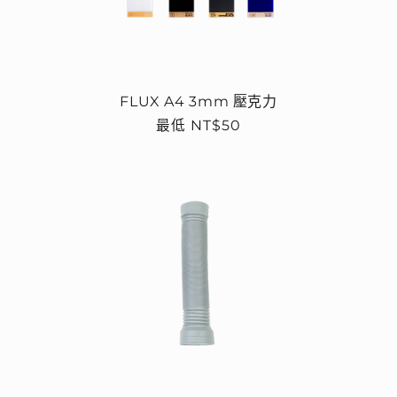
FLUX A4 3mm 壓克力
定
最低 NT$50
價