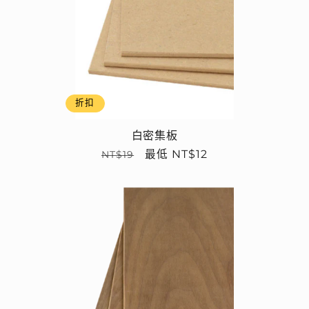
折扣
白密集板
定
售
最低 NT$12
NT$19
價
價