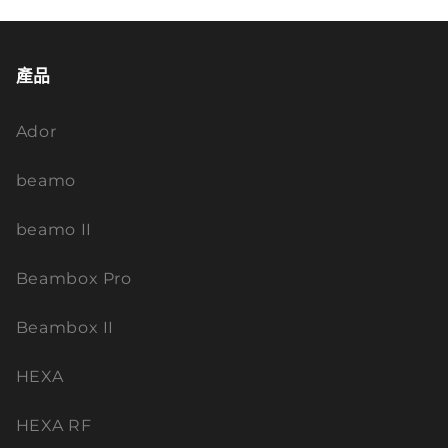
產品
Ador
beamo
beamo II
Beambox Pro
Beambox II
HEXA
HEXA RF