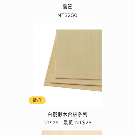
風管
定
NT$250
價
折扣
白俄椴木合板系列
定
售
最低 NT$25
NT$26
價
價