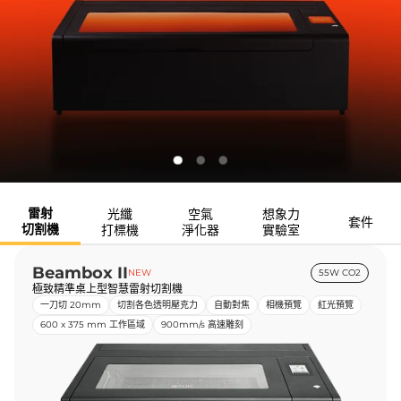
雷射
光纖
空氣
想象力
套件
切割機
打標機
淨化器
實驗室
Beambox II
NEW
55W CO2
極致精準桌上型智慧雷射切割機
一刀切 20mm
切割各色透明壓克力
自動對焦
相機預覽
紅光預覽
600 x 375 mm 工作區域
900mm/s 高速雕刻