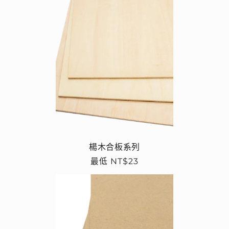
楊木合板系列
定
最低 NT$23
價