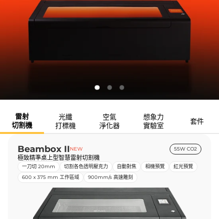
雷射
光纖
空氣
想象力
套件
切割機
打標機
淨化器
實驗室
Beambox II
NEW
55W CO2
極致精準桌上型智慧雷射切割機
一刀切 20mm
切割各色透明壓克力
自動對焦
相機預覽
紅光預覽
600 x 375 mm 工作區域
900mm/s 高速雕刻