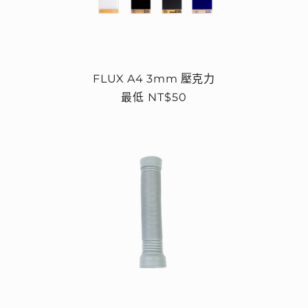
FLUX A4 3mm 壓克力
定
最低 NT$50
價