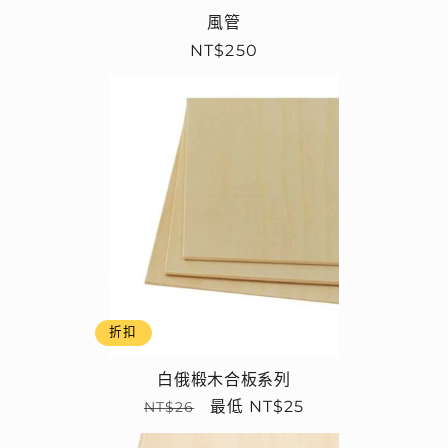
風管
定
NT$250
價
折扣
白俄椴木合板系列
定
售
最低 NT$25
NT$26
價
價