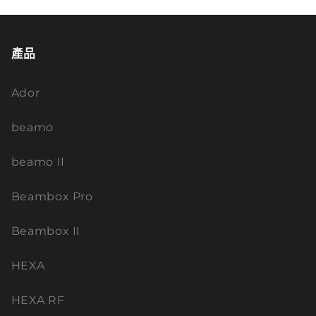
產品
Ador
beamo
beamo II
Beambox Pro
Beambox II
HEXA
HEXA RF