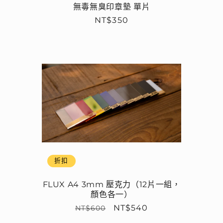
無毒無臭印章墊 單片
定
NT$350
價
折扣
FLUX A4 3mm 壓克力（12片一組，
顏色各一）
定
售
NT$540
NT$600
價
價