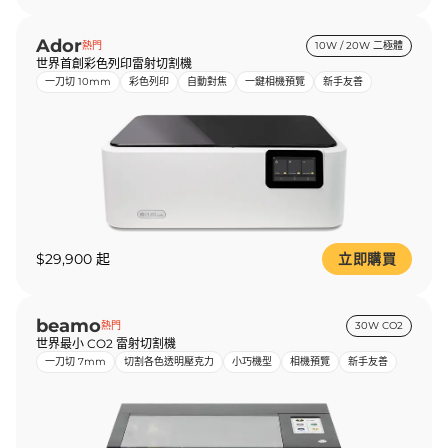
Ador
熱門
10W / 20W 二極體
世界首創彩色列印雷射切割機
一刀切 10mm
彩色列印
自動對焦
一鍵相機預覽
新手友善
$29,900 起
立即購買
beamo
熱門
30W CO2
世界最小 CO2 雷射切割機
一刀切 7mm
切割各色透明壓克力
小巧機型
相機預覽
新手友善