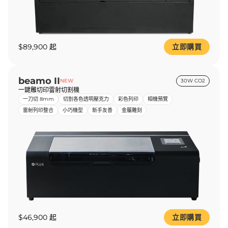
$89,900 起
立即購買
beamo II
NEW
30W CO2
一鍵雕切印雷射切割機
一刀切 8mm
切割各色透明壓克力
彩色列印
相機預覽
雷射列印整合
小巧機型
新手友善
金屬雕刻
$46,900 起
立即購買