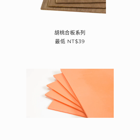
胡桃合板系列
定
最低 NT$39
價