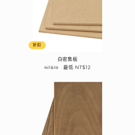
折扣
白密集板
定
售
最低 NT$12
NT$19
價
價