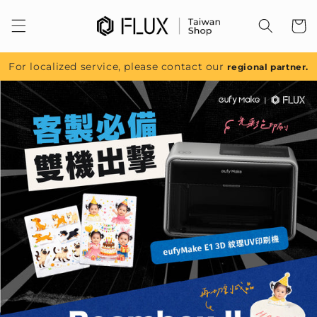
跳至內
容
For localized service, please contact our
regional partner.