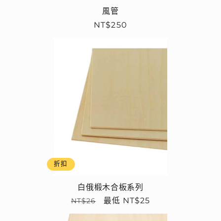
風管
定
NT$250
價
折扣
白俄椴木合板系列
定
售
最低 NT$25
NT$26
價
價