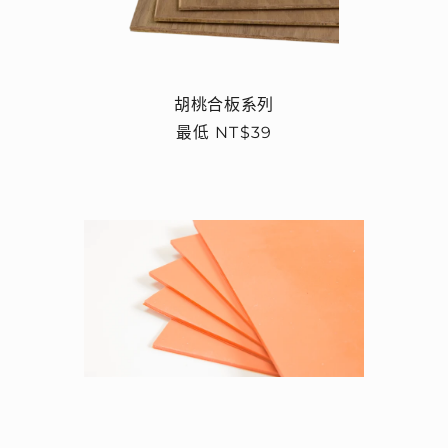
胡桃合板系列
定
最低 NT$39
價