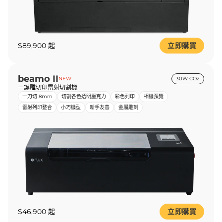
$89,900 起
立即購買
beamo II
NEW
30W CO2
一鍵雕切印雷射切割機
一刀切 8mm
切割各色透明壓克力
彩色列印
相機預覽
雷射列印整合
小巧機型
新手友善
金屬雕刻
$46,900 起
立即購買