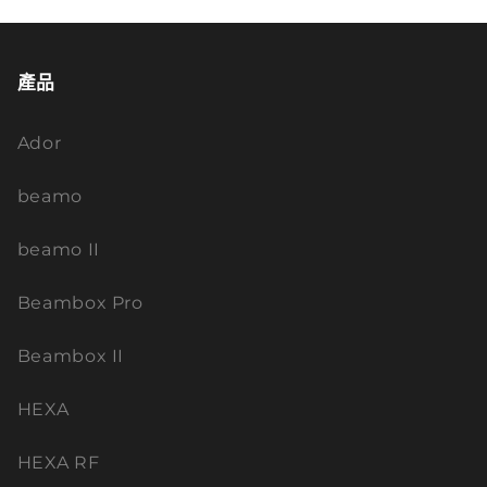
產品
Ador
beamo
beamo II
Beambox Pro
Beambox II
HEXA
HEXA RF