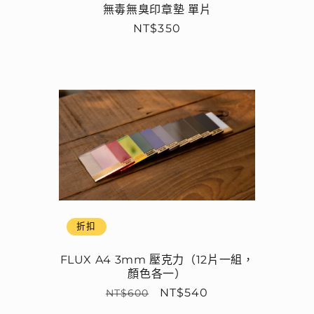
無毒無臭印章墊 單片
定
NT$350
價
折扣
FLUX A4 3mm 壓克力（12片一組，
顏色各一）
定
售
NT$540
NT$600
價
價