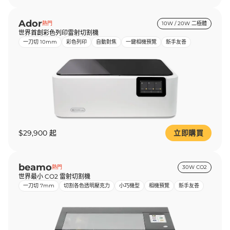
Ador
熱門
10W / 20W 二極體
世界首創彩色列印雷射切割機
一刀切 10mm
彩色列印
自動對焦
一鍵相機預覽
新手友善
$29,900 起
立即購買
beamo
熱門
30W CO2
世界最小 CO2 雷射切割機
一刀切 7mm
切割各色透明壓克力
小巧機型
相機預覽
新手友善