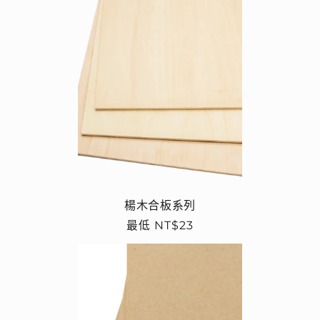
楊木合板系列
定
最低 NT$23
價