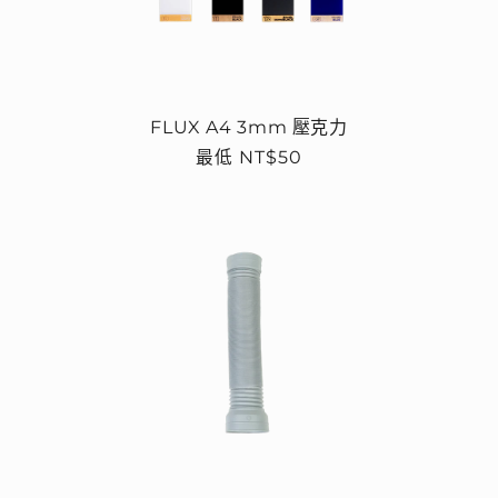
FLUX A4 3mm 壓克力
定
最低 NT$50
價