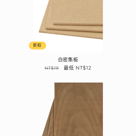
折扣
白密集板
定
售
最低 NT$12
NT$19
價
價