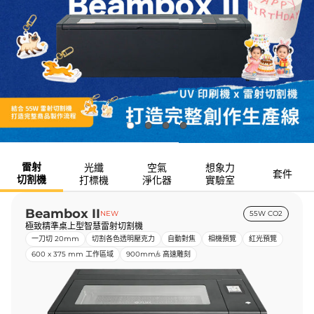
雷射
光纖
空氣
想象力
套件
切割機
打標機
淨化器
實驗室
Beambox II
NEW
55W CO2
極致精準桌上型智慧雷射切割機
一刀切 20mm
切割各色透明壓克力
自動對焦
相機預覽
紅光預覽
600 x 375 mm 工作區域
900mm/s 高速雕刻