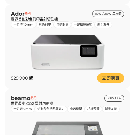
Ador
熱門
10W / 20W 二極體
世界首創彩色列印雷射切割機
一刀切 10mm
彩色列印
自動對焦
一鍵相機預覽
新手友善
$29,900 起
立即購買
beamo
熱門
30W CO2
世界最小 CO2 雷射切割機
一刀切 7mm
切割各色透明壓克力
小巧機型
相機預覽
新手友善