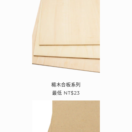
楊木合板系列
定
最低 NT$23
價