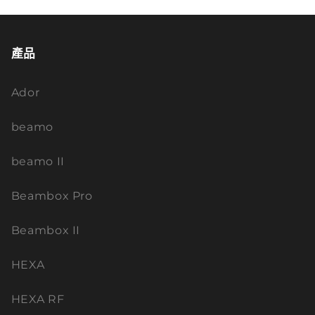
產品
Ador
beamo
beamo II
Beambox Pro
Beambox II
HEXA
HEXA RF