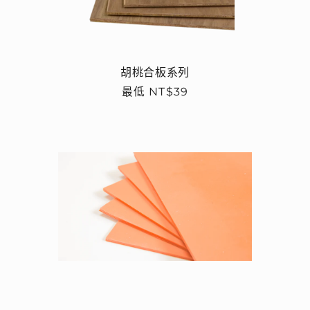
胡桃合板系列
定
最低 NT$39
價