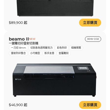
$89,900 起
立即購買
beamo II
NEW
30W CO2
一鍵雕切印雷射切割機
一刀切 8mm
切割各色透明壓克力
彩色列印
相機預覽
雷射列印整合
小巧機型
新手友善
金屬雕刻
$46,900 起
立即購買