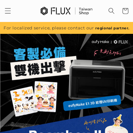
跳至內
容
For localized service, please contact our
regional partner.