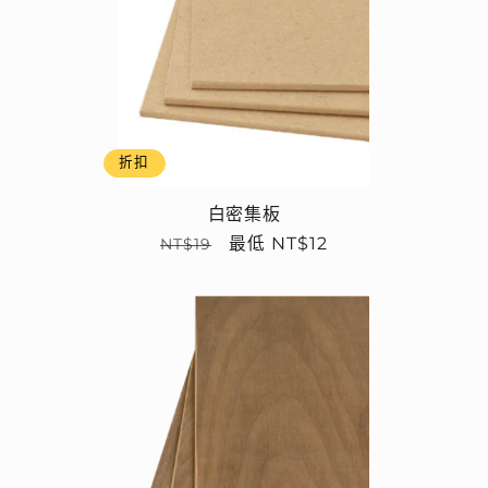
折扣
白密集板
定
售
最低 NT$12
NT$19
價
價