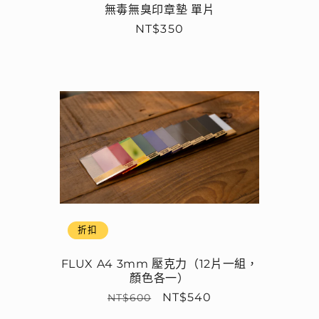
無毒無臭印章墊 單片
定
NT$350
價
折扣
FLUX A4 3mm 壓克力（12片一組，
顏色各一）
定
售
NT$540
NT$600
價
價