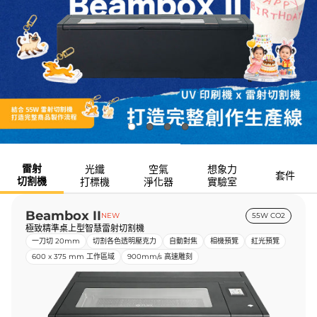
雷射
光纖
空氣
想象力
套件
切割機
打標機
淨化器
實驗室
Beambox II
NEW
55W CO2
極致精準桌上型智慧雷射切割機
一刀切 20mm
切割各色透明壓克力
自動對焦
相機預覽
紅光預覽
600 x 375 mm 工作區域
900mm/s 高速雕刻