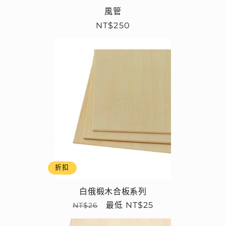
風管
定
NT$250
價
折扣
白俄椴木合板系列
定
售
最低 NT$25
NT$26
價
價