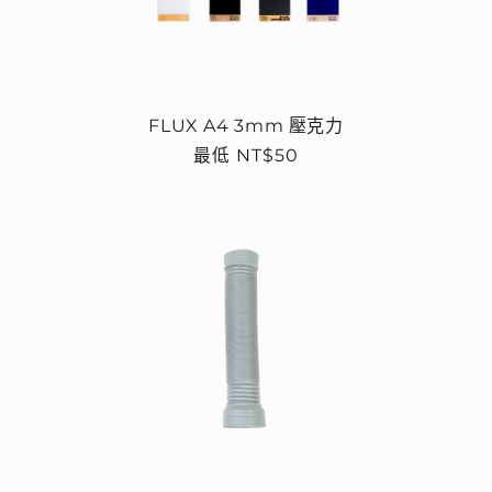
FLUX A4 3mm 壓克力
定
最低 NT$50
價